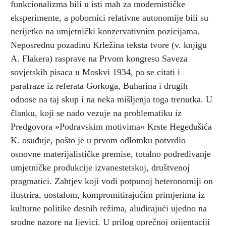
funkcionalizma bili u isti mah za modernističke
eksperimente, a pobornici relativne autonomije bili su
nerijetko na umjetnički konzervativnim pozicijama.
Neposrednu pozadinu Krležina teksta tvore (v. knjigu
A. Flakera) rasprave na Prvom kongresu Saveza
sovjetskih pisaca u Moskvi 1934, pa se citati i
parafraze iz referata Gorkoga, Buharina i drugih
odnose na taj skup i na neka mišljenja toga trenutka. U
članku, koji se nado vezuje na problematiku iz
Predgovora »Podravskim motivima« Krste Hegedušića
K. osuđuje, pošto je u prvom odlomku potvrdio
osnovne materijalističke premise, totalno podređivanje
umjetničke produkcije izvanestetskoj, društvenoj
pragmatici. Zahtjev koji vodi potpunoj heteronomiji on
ilustrira, uostalom, kompromitirajućim primjerima iz
kulturne politike desnih režima, aludirajući ujedno na
srodne nazore na ljevici. U prilog oprečnoj orijentaciji