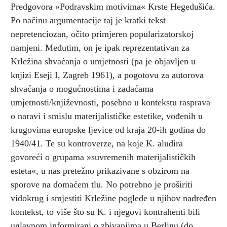
Predgovora »Podravskim motivima« Krste Hegedušića.
Po načinu argumentacije taj je kratki tekst
nepretenciozan, očito primjeren popularizatorskoj
namjeni. Međutim, on je ipak reprezentativan za
Krležina shvaćanja o umjetnosti (pa je objavljen u
knjizi Eseji I, Zagreb 1961), a pogotovu za autorova
shvaćanja o mogućnostima i zadaćama
umjetnosti/književnosti, posebno u kontekstu rasprava
o naravi i smislu materijalističke estetike, vođenih u
krugovima europske ljevice od kraja 20-ih godina do
1940/41. Te su kontroverze, na koje K. aludira
govoreći o grupama »suvremenih materijalističkih
esteta«, u nas pretežno prikazivane s obzirom na
sporove na domaćem tlu. No potrebno je proširiti
vidokrug i smjestiti Krležine poglede u njihov nadređen
kontekst, to više što su K. i njegovi kontrahenti bili
uglavnom informirani o zbivanjima u Berlinu (do