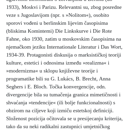
1933), Moskvi i Parizu. Relevantni su, zbog posredne
veze s Jugoslavijom (npr. s »Nolitom«), osobito
sporovi vođeni u berlinskim lijevim časopisima
(bliskima Komintemi) Die Linkskurve i Die Rote
Fahne, oko 1930, zatim u moskovskim časopisima na
njemačkom jeziku Internationale Literatur i Das Wort,
1934-39. Protagonisti diskusija o marksističkoj teoriji
kulture, estetici i odnosima između »realizma« i
»modernizma« u sklopu književne teorije i
programatike bili su G. Lukács, B. Brecht, Anna
Seghers i E. Bloch. Točka konvergencije, odn.
divergencije bila su tumačenja granica mimetičnosti i
shvaćanja »tendencije« (ili bolje funkcionalnosti) s
obzirom na ciljeve koji izmiču estetskoj definiciji.
Složenost pozicija očitovala se u presijecanju kriterija,
tako da su neki radikalni zastupnici umjetničkog