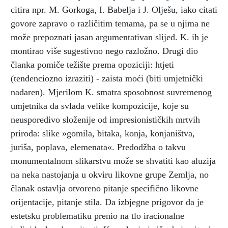
citira npr. M. Gorkoga, I. Babelja i J. Olješu, iako citati
govore zapravo o različitim temama, pa se u njima ne
može prepoznati jasan argumentativan slijed. K. ih je
montirao više sugestivno nego razložno. Drugi dio
članka pomiče težište prema opoziciji: htjeti
(tendenciozno izraziti) - zaista moći (biti umjetnički
nadaren). Mjerilom K. smatra sposobnost suvremenog
umjetnika da svlada velike kompozicije, koje su
neusporedivo složenije od impresionističkih mrtvih
priroda: slike »gomila, bitaka, konja, konjaništva,
juriša, poplava, elemenata«. Predodžba o takvu
monumentalnom slikarstvu može se shvatiti kao aluzija
na neka nastojanja u okviru likovne grupe Zemlja, no
članak ostavlja otvoreno pitanje specifično likovne
orijentacije, pitanje stila. Da izbjegne prigovor da je
estetsku problematiku prenio na tlo iracionalne