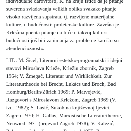
individualne darovitosti, K. na kraju ističe da je pitanje
suverena svladavanja velikih oblika svakako pitanje
visoko razvijena supstrata, tj. razvijene materijalne
kulture, u budućnosti: proleterske kulture. Završna je
Krležina poenta pitanje da li će u takvoj kulturi
budućnosti još biti zanimanja za probleme kao što su
»tendencioznost«.
LIT.: M. Šicel, Literarni estetsko-programatski i idejni
stavovi Miroslava Krleže, Krležin zbornik, Zagreb
1964; V. Žmegač, Literatur und Wirklichkeit. Zur
Literaturtheorie bei Brecht, Lukács und Broch, Bad
Homburg/Berlin/Zürich 1969; P. Matvejević,
Razgovori s Miroslavom Krležom, Zagreb 1969 (V.
izd. 1982); S. Lasić, Sukob na književnoj ljevici,
Zagreb 1970; H. Gallas, Marxistische Literaturtheorie,
Neuwied 1971 (prijevod Zagreb 1978); V. Kalezić,