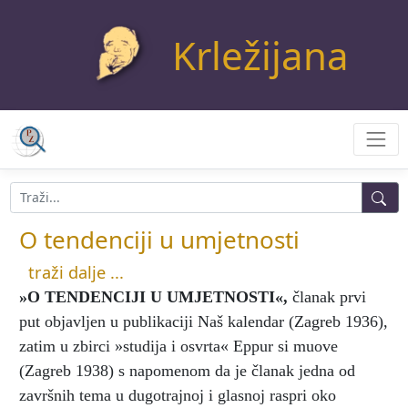
Krležijana
O tendenciji u umjetnosti
traži dalje ...
»O TENDENCIJI U UMJETNOSTI«
,
članak prvi
put objavljen u publikaciji Naš kalendar (Zagreb 1936),
zatim u zbirci »studija i osvrta« Eppur si muove
(Zagreb 1938) s napomenom da je članak jedna od
završnih tema u dugotrajnoj i glasnoj raspri oko