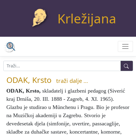
Krležijana
ODAK, Krsto
traži dalje ...
ODAK, Krsto
,
skladatelj i glazbeni pedagog (Siverić
kraj Drniša, 20. III. 1888 - Zagreb, 4. XI. 1965).
Glazbu je studirao u Münchenu i Pragu. Bio je profesor
na Muzičkoj akademiji u Zagrebu. Stvorio je
devedesetak djela (simfonije, uvertire, passacaglije,
skladbe za duhačke sastave, koncertantne, komorne,