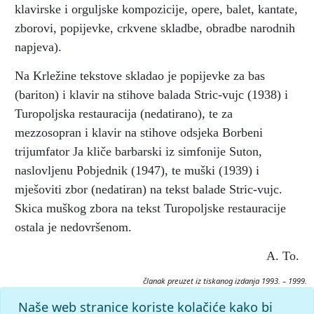
klavirske i orguljske kompozicije, opere, balet, kantate,
zborovi, popijevke, crkvene skladbe, obradbe narodnih
napjeva).
Na Krležine tekstove skladao je popijevke za bas
(bariton) i klavir na stihove balada Stric-vujc (1938) i
Turopoljska restauracija (nedatirano), te za
mezzosopran i klavir na stihove odsjeka Borbeni
trijumfator Ja kliče barbarski iz simfonije Suton,
naslovljenu Pobjednik (1947), te muški (1939) i
mješoviti zbor (nedatiran) na tekst balade Stric-vujc.
Skica muškog zbora na tekst Turopoljske restauracije
ostala je nedovršenom.
A. To.
članak preuzet iz tiskanog izdanja 1993. – 1999.
Citiranje:
Naše web stranice koriste kolačiće kako bi