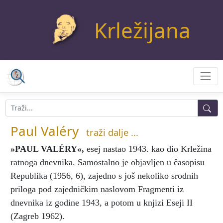
Krležijana
Paul Valéry
traži dalje ...
»PAUL VALÉRY«
,
esej nastao 1943. kao dio Krležina
ratnoga dnevnika. Samostalno je objavljen u časopisu
Republika (1956, 6), zajedno s još nekoliko srodnih
priloga pod zajedničkim naslovom Fragmenti iz
dnevnika iz godine 1943, a potom u knjizi Eseji II
(Zagreb 1962).