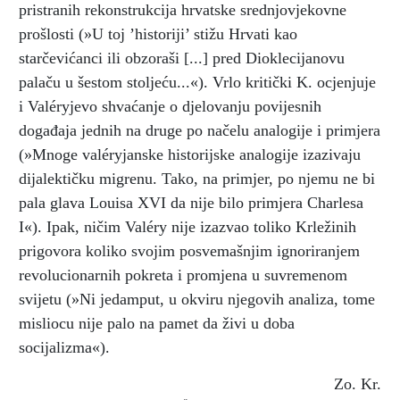
pristranih rekonstrukcija hrvatske srednjovjekovne
prošlosti (»U toj ’historiji’ stižu Hrvati kao
starčevićanci ili obzoraši [...] pred Dioklecijanovu
palaču u šestom stoljeću...«). Vrlo kritički K. ocjenjuje
i Valéryjevo shvaćanje o djelovanju povijesnih
događaja jednih na druge po načelu analogije i primjera
(»Mnoge valéryjanske historijske analogije izazivaju
dijalektičku migrenu. Tako, na primjer, po njemu ne bi
pala glava Louisa XVI da nije bilo primjera Charlesa
I«). Ipak, ničim Valéry nije izazvao toliko Krležinih
prigovora koliko svojim posvemašnjim ignoriranjem
revolucionarnih pokreta i promjena u suvremenom
svijetu (»Ni jedamput, u okviru njegovih analiza, tome
misliocu nije palo na pamet da živi u doba
socijalizma«).
Zo. Kr.