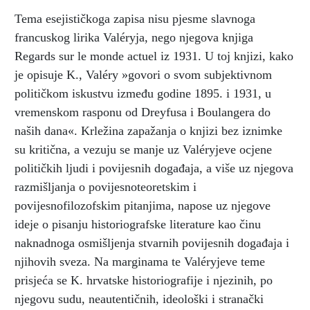
Tema esejističkoga zapisa nisu pjesme slavnoga
francuskog lirika Valéryja, nego njegova knjiga
Regards sur le monde actuel iz 1931. U toj knjizi, kako
je opisuje K., Valéry »govori o svom subjektivnom
političkom iskustvu između godine 1895. i 1931, u
vremenskom rasponu od Dreyfusa i Boulangera do
naših dana«. Krležina zapažanja o knjizi bez iznimke
su kritična, a vezuju se manje uz Valéryjeve ocjene
političkih ljudi i povijesnih događaja, a više uz njegova
razmišljanja o povijesnoteoretskim i
povijesnofilozofskim pitanjima, napose uz njegove
ideje o pisanju historiografske literature kao činu
naknadnoga osmišljenja stvarnih povijesnih događaja i
njihovih sveza. Na marginama te Valéryjeve teme
prisjeća se K. hrvatske historiografije i njezinih, po
njegovu sudu, neautentičnih, ideološki i stranački