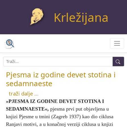
Krležijana
Pjesma iz godine devet stotina i
sedamnaeste
traži dalje ...
»PJESMA IZ GODINE DEVET STOTINA I
SEDAMNAESTE«
,
pjesma prvi put objavljena u
knjizi Pjesme u tmini (Zagreb 1937) kao dio ciklusa
Ranjavi motivi, a u konačnoj verziji ciklusa u knjizi