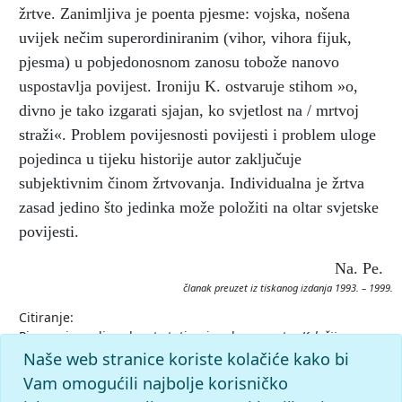
žrtve. Zanimljiva je poenta pjesme: vojska, nošena
uvijek nečim superordiniranim (vihor, vihora fijuk,
pjesma) u pobjedonosnom zanosu tobože nanovo
uspostavlja povijest. Ironiju K. ostvaruje stihom »o,
divno je tako izgarati sjajan, ko svjetlost na / mrtvoj
straži«. Problem povijesnosti povijesti i problem uloge
pojedinca u tijeku historije autor zaključuje
subjektivnim činom žrtvovanja. Individualna je žrtva
zasad jedino što jedinka može položiti na oltar svjetske
povijesti.
Na. Pe.
članak preuzet iz tiskanog izdanja 1993. – 1999.
Citiranje:
Pjesma iz godine devet stotina i sedamnaeste.
Krležijana
(1993–99), mrežno izdanje.
Leksikografski zavod Miroslav
Naše web stranice koriste kolačiće kako bi
Krleža, 2026. Pristupljeno 8.8.2026.
Vam omogućili najbolje korisničko
<https://krlezijana.lzmk.hr/clanak/pjesma-iz-godine-devet-