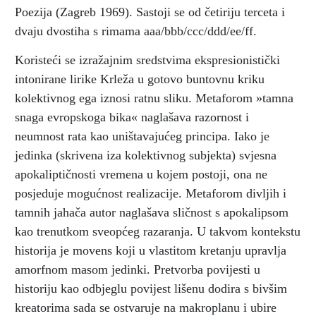
Poezija (Zagreb 1969). Sastoji se od četiriju terceta i
dvaju dvostiha s rimama aaa/bbb/ccc/ddd/ee/ff.
Koristeći se izražajnim sredstvima ekspresionistički
intonirane lirike Krleža u gotovo buntovnu kriku
kolektivnog ega iznosi ratnu sliku. Metaforom »tamna
snaga evropskoga bika« naglašava razornost i
neumnost rata kao uništavajućeg principa. Iako je
jedinka (skrivena iza kolektivnog subjekta) svjesna
apokaliptičnosti vremena u kojem postoji, ona ne
posjeduje mogućnost realizacije. Metaforom divljih i
tamnih jahača autor naglašava sličnost s apokalipsom
kao trenutkom sveopćeg razaranja. U takvom kontekstu
historija je movens koji u vlastitom kretanju upravlja
amorfnom masom jedinki. Pretvorba povijesti u
historiju kao odbjeglu povijest lišenu dodira s bivšim
kreatorima sada se ostvaruje na makroplanu i ubire