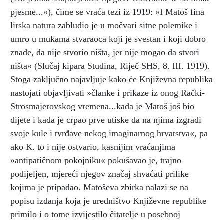
pjesme...«), čime se vraća tezi iz 1919: »I Matoš fina
lirska natura zabludio je u močvari sitne polemike i
umro u mukama stvaraoca koji je svestan i koji dobro
znade, da nije stvorio ništa, jer nije mogao da stvori
ništa« (Slučaj kipara Studina, Riječ SHS, 8. III. 1919).
Stoga zaključno najavljuje kako će Književna republika
nastojati objavljivati »članke i prikaze iz onog Rački-
Strosmajerovskog vremena...kada je Matoš još bio
dijete i kada je crpao prve utiske da na njima izgradi
svoje kule i tvrđave nekog imaginarnog hrvatstva«, pa
ako K. to i nije ostvario, kasnijim vraćanjima
»antipatičnom pokojniku« pokušavao je, trajno
podijeljen, mjereći njegov značaj shvaćati prilike
kojima je pripadao. Matoševa zbirka nalazi se na
popisu izdanja koja je uredništvo Književne republike
primilo i o tome izvijestilo čitatelje u posebnoj