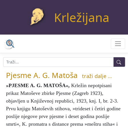
Krležijana
Pjesme A. G. Matoša
traži dalje ...
»PJESME A. G. MATOŠA«
,
Krležin nepotpisani
prikaz Matoševe zbirke Pjesme (Zagreb 1923),
objavljen u Književnoj republici, 1923, knj. I, br. 2-3.
Prvu knjigu Matoševih stihova, »trideset i četiri godine
poslije njegove prve pjesme i deset godina poslije
smrti«, K. promatra s distance prema »meštru stiha« i