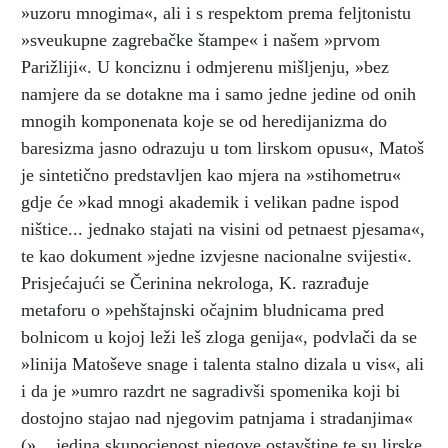
»uzoru mnogima«, ali i s respektom prema feljtonistu
»sveukupne zagrebačke štampe« i našem »prvom
Parižliji«. U konciznu i odmjerenu mišljenju, »bez
namjere da se dotakne ma i samo jedne jedine od onih
mnogih komponenata koje se od heredijanizma do
baresizma jasno odrazuju u tom lirskom opusu«, Matoš
je sintetično predstavljen kao mjera na »stihometru«
gdje će »kad mnogi akademik i velikan padne ispod
ništice... jednako stajati na visini od petnaest pjesama«,
te kao dokument »jedne izvjesne nacionalne svijesti«.
Prisjećajući se Čerinina nekrologa, K. razrađuje
metaforu o »pehštajnski očajnim bludnicama pred
bolnicom u kojoj leži leš zloga genija«, podvlači da se
»linija Matoševe snage i talenta stalno dizala u vis«, ali
i da je »umro razdrt ne sagradivši spomenika koji bi
dostojno stajao nad njegovim patnjama i stradanjima«
(»... jedina skupocjenost njegove ostavštine te su lirske