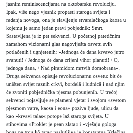
jasnim reminiscencijama na oktobarsku revoluciju.
Ipak, više nego vjesnik propasti staroga svijeta i
rađanja novoga, ona je slavljenje stvaralačkoga kaosa u
kojemu je samo jedan pravi pobjednik: Smrt.
Sastavljena je iz pet sekvenci. U početnoj patetičnim
zamahom vizionarni glas nagoviješta osvetu svih
potlačenih i ugnjetenih: »Jednoga će dana krvavo jutro
svanuti! / Jednoga će dana crljeni vihor planuti! / O,
jednoga dana, / Nad piramidom mrtvih domobrana«.
Druga sekvenca opisuje revolucionarnu osvetu: bit će
uništen svijet raznih crkvî, bordelâ i ludnicâ i nad njim
će zvoniti pobjednička pjesma pobunjenih. U trećoj
sekvenci pojavljuje se plameni vjetar i svojom »svetom
pjesmom vatre, kaosa i eona« poziva ljude, ulicu da
kao »krvavi talas« potope laž staroga svijeta. U
stihovima »Proklet je pean zlata« i »vješaju gologa
boga na trgu kô tata« naslutljiva je konstantna Krležina