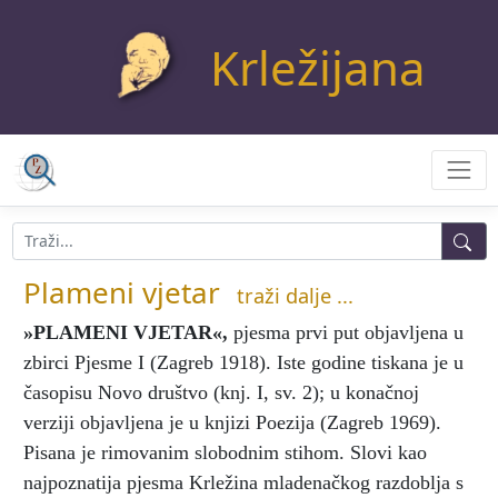
Krležijana
Plameni vjetar
traži dalje ...
»PLAMENI VJETAR«
,
pjesma prvi put objavljena u
zbirci Pjesme I (Zagreb 1918). Iste godine tiskana je u
časopisu Novo društvo (knj. I, sv. 2); u konačnoj
verziji objavljena je u knjizi Poezija (Zagreb 1969).
Pisana je rimovanim slobodnim stihom. Slovi kao
najpoznatija pjesma Krležina mladenačkog razdoblja s