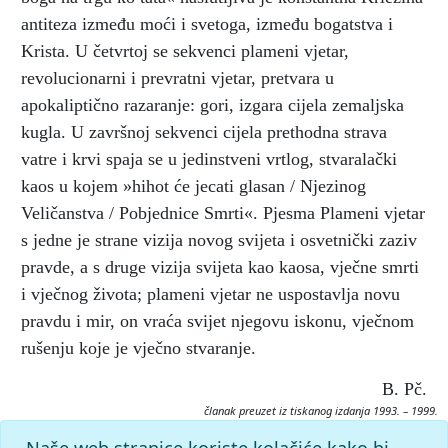
antiteza između moći i svetoga, između bogatstva i
Krista. U četvrtoj se sekvenci plameni vjetar,
revolucionarni i prevratni vjetar, pretvara u
apokaliptično razaranje: gori, izgara cijela zemaljska
kugla. U završnoj sekvenci cijela prethodna strava
vatre i krvi spaja se u jedinstveni vrtlog, stvaralački
kaos u kojem »hihot će jecati glasan / Njezinog
Veličanstva / Pobjednice Smrti«. Pjesma Plameni vjetar
s jedne je strane vizija novog svijeta i osvetnički zaziv
pravde, a s druge vizija svijeta kao kaosa, vječne smrti
i vječnog života; plameni vjetar ne uspostavlja novu
pravdu i mir, on vraća svijet njegovu iskonu, vječnom
rušenju koje je vječno stvaranje.
B. Pč.
članak preuzet iz tiskanog izdanja 1993. – 1999.
Citiranje:
Naše web stranice koriste kolačiće kako bi