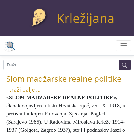
Krležijana
Slom madžarske realne politike
traži dalje ...
»SLOM MADŽARSKE REALNE POLITIKE«
,
članak objavljen u listu Hrvatska riječ, 25. IX. 1918, a
pretisnut u knjizi Putovanja. Sjećanja. Pogledi
(Sarajevo 1985). U Radovima Miroslava Krleže 1914-
1937 (Golgota, Zagreb 1937), stoji i podnaslov Jaszi o