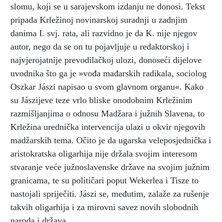
slomu, koji se u sarajevskom izdanju ne donosi. Tekst
pripada Krležinoj novinarskoj suradnji u zadnjim
danima I. svj. rata, ali razvidno je da K. nije njegov
autor, nego da se on tu pojavljuje u redaktorskoj i
najvjerojatnije prevodilačkoj ulozi, donoseći dijelove
uvodnika što ga je »vođa mađarskih radikala, sociolog
Oszkar Jászi napisao u svom glavnom organu«. Kako
su Jászijeve teze vrlo bliske onodobnim Krležinim
razmišljanjima o odnosu Madžara i južnih Slavena, to
Krležina urednička intervencija ulazi u okvir njegovih
madžarskih tema. Očito je da ugarska veleposjednička i
aristokratska oligarhija nije držala svojim interesom
stvaranje veće južnoslavenske države na svojim južnim
granicama, te su političari poput Wekerlea i Tisze to
nastojali spriječiti. Jászi se, međutim, zalaže za rušenje
takvih oligarhija i za mirovni savez novih slobodnih
naroda i država.