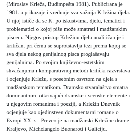
(Miroslav Krleža, Budimpešta 1981). Publicirana je
1981. a prikazuje i vrednuje sva važnija Krležina djela.
U njoj ističe da se K. po iskustvima, djelu, tematici i
problematici o kojoj piše može smatrati i madžarskim
piscem. Njegov pristup Krležinu djelu analitičan je i
kritičan, pri čemu se suprotstavlja tezi prema kojoj se
sva djela nekog genijalnog pisca proglašavaju
genijalnima. Po svojim književno-estetskim
shvaćanjima i komparativnoj metodi kritički razvrstava
i ocjenjuje Krležu, s posebnim osvrtom na djela s
madžarskom tematikom. Dramsko stvaralaštvo smatra
dominantnim, otkrivajući dramske i scenske elemente i
u njegovim romanima i poeziji, a Krležin Dnevnik
ocjenjuje kao »jedinstven dokumentarni roman« o
Evropi XX. st. Preveo je na madžarski Krležine drame
Kraljevo, Michelangelo Buonaroti i Galiciju.