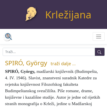
Krležijana
SPIRÓ, György
traži dalje ...
SPIRÓ, György
,
madžarski književnik (Budimpešta,
4. IV. 1946). Slavist, znanstveni suradnik Katedre za
svjetsku književnost Filozofskog fakulteta
Budimpeštanskog sveučilišta. Piše romane, drame,
književne i kazališne studije. Autor je jedne od rijetkih
stranih monografija o Krleži, jedine u Madžarskoj