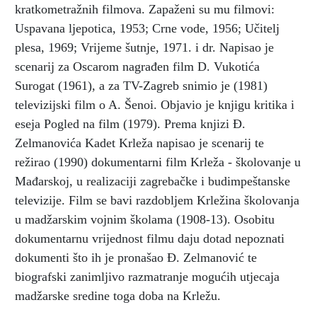
kratkometražnih filmova. Zapaženi su mu filmovi:
Uspavana ljepotica, 1953; Crne vode, 1956; Učitelj
plesa, 1969; Vrijeme šutnje, 1971. i dr. Napisao je
scenarij za Oscarom nagrađen film D. Vukotića
Surogat (1961), a za TV-Zagreb snimio je (1981)
televizijski film o A. Šenoi. Objavio je knjigu kritika i
eseja Pogled na film (1979). Prema knjizi Đ.
Zelmanovića Kadet Krleža napisao je scenarij te
režirao (1990) dokumentarni film Krleža - školovanje u
Mađarskoj, u realizaciji zagrebačke i budimpeštanske
televizije. Film se bavi razdobljem Krležina školovanja
u madžarskim vojnim školama (1908-13). Osobitu
dokumentarnu vrijednost filmu daju dotad nepoznati
dokumenti što ih je pronašao Đ. Zelmanović te
biografski zanimljivo razmatranje mogućih utjecaja
madžarske sredine toga doba na Krležu.