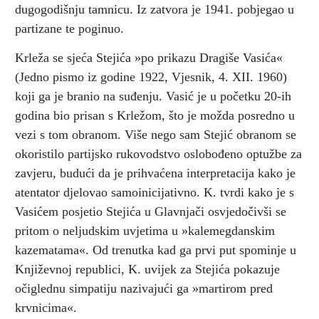
dugogodišnju tamnicu. Iz zatvora je 1941. pobjegao u
partizane te poginuo.
Krleža se sjeća Stejića »po prikazu Dragiše Vasića«
(Jedno pismo iz godine 1922, Vjesnik, 4. XII. 1960)
koji ga je branio na suđenju. Vasić je u početku 20-ih
godina bio prisan s Krležom, što je možda posredno u
vezi s tom obranom. Više nego sam Stejić obranom se
okoristilo partijsko rukovodstvo oslobođeno optužbe za
zavjeru, budući da je prihvaćena interpretacija kako je
atentator djelovao samoinicijativno. K. tvrdi kako je s
Vasićem posjetio Stejića u Glavnjači osvjedočivši se
pritom o neljudskim uvjetima u »kalemegdanskim
kazematama«. Od trenutka kad ga prvi put spominje u
Književnoj republici, K. uvijek za Stejića pokazuje
očiglednu simpatiju nazivajući ga »martirom pred
krvnicima«.