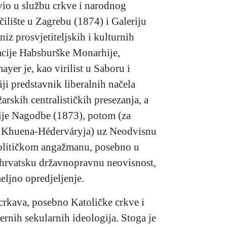
avio u službu crkve i narodnog
ilište u Zagrebu (1874) i Galeriju
z prosvjetiteljskih i kulturnih
acije Habsburške Monarhije,
yer je, kao virilist u Saboru i
ji predstavnik liberalnih načela
rskih centralističkih presezanja, a
zije Nagodbe (1873), potom (za
 i Khuena-Héderváryja) uz Neodvisnu
 političkom angažmanu, posebno u
 hrvatsku državnopravnu neovisnost,
meljno opredjeljenje.
 crkava, posebno Katoličke crkve i
rnih sekularnih ideologija. Stoga je