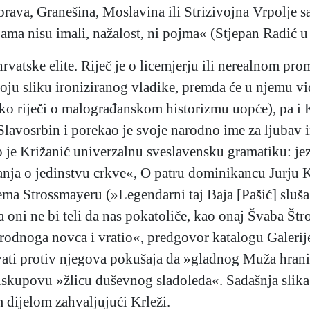
brava, Granešina, Moslavina ili Strizivojna Vrpolje
ma nisu imali, nažalost, ni pojma« (Stjepan Radić u
vatske elite. Riječ je o licemjerju ili nerealnom pr
oju sliku ironiziranog vladike, premda će u njemu vid
ko riječi o malograđanskom historizmu uopće), pa i 
 Slavosrbin i porekao je svoje narodno ime za ljubav 
je Križanić univerzalnu sveslavensku gramatiku: jezik
anja o jedinstvu crkve«, O patru dominikancu Jurju 
ema Strossmayeru (»Legendarni taj Baja [Pašić] sluša 
.] da oni ne bi teli da nas pokatoliče, kao onaj Švaba 
arodnoga novca i vratio«, predgovor katalogu Galerije
vati protiv njegova pokušaja da »gladnog Muža hran
Biskupovu »žlicu duševnog sladoleda«. Sadašnja slika
m dijelom zahvaljujući Krleži.