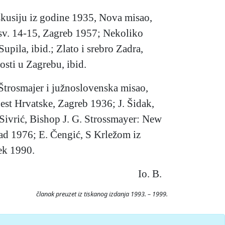
skusiju iz godine 1935, Nova misao,
 sv. 14-15, Zagreb 1957; Nekoliko
pila, ibid.; Zlato i srebro Zadra,
sti u Zagrebu, ibid.
. Štrosmajer i južnoslovenska misao,
est Hrvatske, Zagreb 1936; J. Šidak,
 Sivrić, Bishop J. G. Strossmayer: New
Sad 1976; E. Čengić, S Krležom iz
jek 1990.
Io. B.
članak preuzet iz tiskanog izdanja 1993. – 1999.