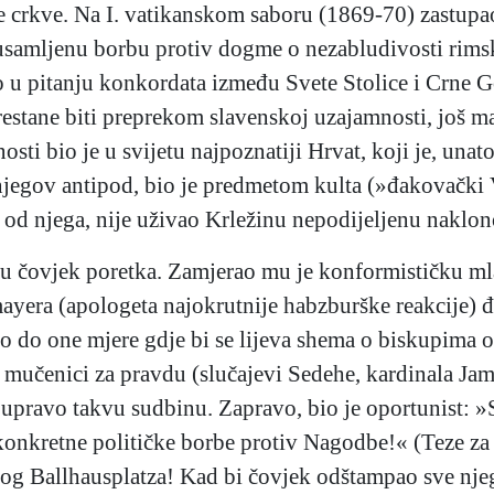
e crkve. Na I. vatikanskom saboru (1869-70) zastupao
amljenu borbu protiv dogme o nezabludivosti rimsk
ao u pitanju konkordata između Svete Stolice i Crne 
restane biti preprekom slavenskoj uzajamnosti, još 
sti bio je u svijetu najpoznatiji Hrvat, koji je, una
jegov antipod, bio je predmetom kulta (»đakovački Vl
od njega, nije uživao Krležinu nepodijeljenu naklon
du čovjek poretka. Zamjerao mu je konformističku m
mayera (apologeta najokrutnije habzburške reakcije
o do one mjere gdje bi se lijeva shema o biskupima o
i mučenici za pravdu (slučajevi Sedehe, kardinala Ja
 upravo takvu sudbinu. Zapravo, bio je oportunist: »
onkretne političke borbe protiv Nagodbe!« (Teze za 
stog Ballhausplatza! Kad bi čovjek odštampao sve nj