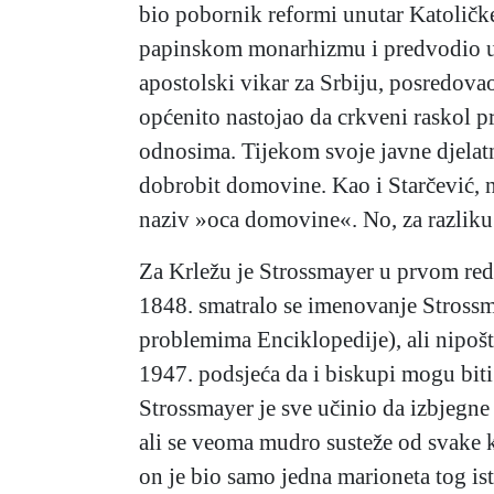
bio pobornik reformi unutar Katoličk
papinskom monarhizmu i predvodio us
apostolski vikar za Srbiju, posredov
općenito nastojao da crkveni raskol p
odnosima. Tijekom svoje javne djelatno
dobrobit domovine. Kao i Starčević, n
naziv »oca domovine«. No, za razliku 
Za Krležu je Strossmayer u prvom re
1848. smatralo se imenovanje Stross
problemima Enciklopedije), ali nipošt
1947. podsjeća da i biskupi mogu bit
Strossmayer je sve učinio da izbjegne
ali se veoma mudro susteže od svake k
on je bio samo jedna marioneta tog i