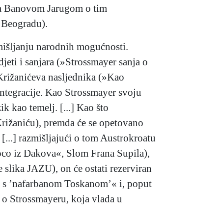
 sa Banovom Jarugom o tim
 Beogradu).
omišljanju narodnih mogućnosti.
jeti i sanjara (»Strossmayer sanja o
Križanićeva nasljednika (»Kao
integracije. Kao Strossmayer svoju
 kao temelj. [...] Kao što
Križaniću), premda će se opetovano
[...] razmišljajući o tom Austrokroatu
Štroco iz Đakova«, Slom Frana Supila),
 slika JAZU), on će ostati rezerviran
i s ’nafarbanom Toskanom’« i, poput
 o Strossmayeru, koja vlada u