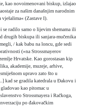
 je, kao novoimenovani biskup, izlajao
 zaostaje za našim današnjim narodnim
vješalima« (Zastave I).
i se radilo samo o lijevim shemama ili
od drugih biskupa ili sanjara-mučenika
 megli, / kak babu na loncu, gde sedi
orativnosti (»na Strossmayerov
 zemlje Hrvatske. Kao gorostasan kip
slika, akademije, muzeje, arhive,
i smiješnom upravo zato što u
.] kad se gradila katedrala u Đakovu i
ić gladovao kao pitomac u
oslavenstvo Strossmayera i Račkoga,
konverzaciju po đakovačkim