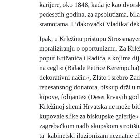
karijere, oko 1848, kada je kao dvors
pedesetih godina, za apsolutizma, bil
sramotama. I ’đakovački Vladika’ dek
Ipak, u Krležinu pristupu Strossmayeru
moraliziranju o oportunizmu. Za Krležu
poput Križanića i Radića, s kojima dij
na cegli« (Balade Petrice Kerempuha)
dekorativni način«, Zlato i srebro Za
renesansnog donatora, biskup drži u ruc
kipove, folijante« (Deset krvavih god
Krležinoj shemi Hrvatska ne može biti
kupovale slike za biskupske galerije«
zagrebačkom nadbiskupskom sirotištu.
taj kabinetski iluzionizam neznatne 