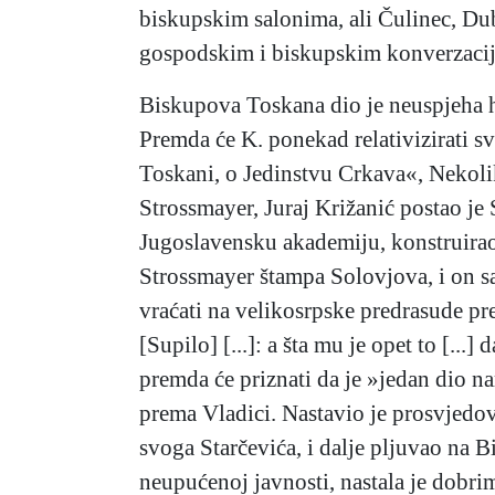
biskupskim salonima, ali Čulinec, Du
gospodskim i biskupskim konverzacija
Biskupova Toskana dio je neuspjeha hr
Premda će K. ponekad relativizirati sv
Toskani, o Jedinstvu Crkava«, Nekoli
Strossmayer, Juraj Križanić postao je
Jugoslavensku akademiju, konstruirao 
Strossmayer štampa Solovjova, i on s
vraćati na velikosrpske predrasude pr
[Supilo] [...]: a šta mu je opet to [..
premda će priznati da je »jedan dio n
prema Vladici. Nastavio je prosvjedo
svoga Starčevića, i dalje pljuvao na 
neupućenoj javnosti, nastala je dobri