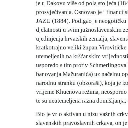
je u Đakovu više od pola stoljeća (18
prosvjećivanja. Osnovao je i financij
JAZU (1884). Podigao je neogotičku ka
djelatnosti u svim južnoslavenskim z
ujedinjenja hrvatskih zemalja, slavens
kratkotrajno veliki župan Virovitičke
utemeljenih na kršćanskim vrijednosti
usporedo s tim protiv Schmerlingova 
banovanja Mažuranića) uz načelnu op
narodnu stranku (obzoraši), koja je 
vrijeme Khuenova režima, neosporno j
te su neutemeljena razna domišljanja, 
Bio je vrlo aktivan u nizu važnih crk
slavenskih pravoslavnih crkava, on je