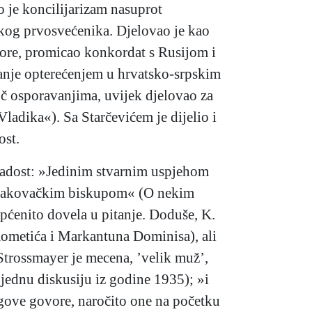
 je koncilijarizam nasuprot
og prvosvećenika. Djelovao je kao
Gore, promicao konkordat s Rusijom i
manje opterećenjem u hrvatsko-srpskim
toč osporavanjima, uvijek djelovao za
adika«). Sa Starčevićem je dijelio i
ost.
ladost: »Jedinim stvarnim uspjehom
) đakovačkim biskupom« (O nekim
pćenito dovela u pitanje. Doduše, K.
mometića i Markantuna Dominisa), ali
Strossmayer je mecena, ’velik muž’,
jednu diskusiju iz godine 1935); »i
egove govore, naročito one na početku