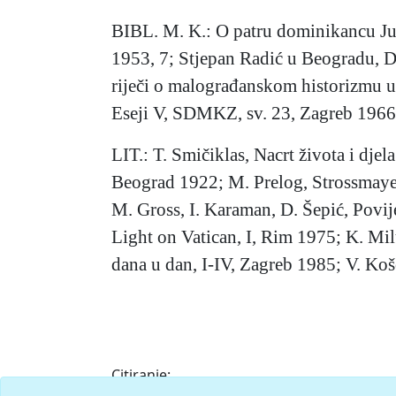
BIBL. M. K.: O patru dominikancu Jur
1953, 7; Stjepan Radić u Beogradu, D
riječi o malograđanskom historizmu uop
Eseji V, SDMKZ, sv. 23, Zagreb 1966;
LIT.: T. Smičiklas, Nacrt života i djel
Beograd 1922; M. Prelog, Strossmayero
M. Gross, I. Karaman, D. Šepić, Povij
Light on Vatican, I, Rim 1975; K. Mil
dana u dan, I-IV, Zagreb 1985; V. Koš
Citiranje: