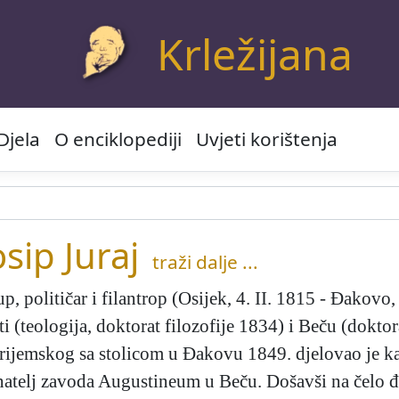
Krležijana
Djela
O enciklopediji
Uvjeti korištenja
ip Juraj
traži dalje ...
p, političar i filantrop (Osijek, 4. II. 1815 - Đakovo
i (teologija, doktorat filozofije 1834) i Beču (dokto
rijemskog sa stolicom u Đakovu 1849. djelovao je k
avnatelj zavoda Augustineum u Beču. Došavši na čelo 