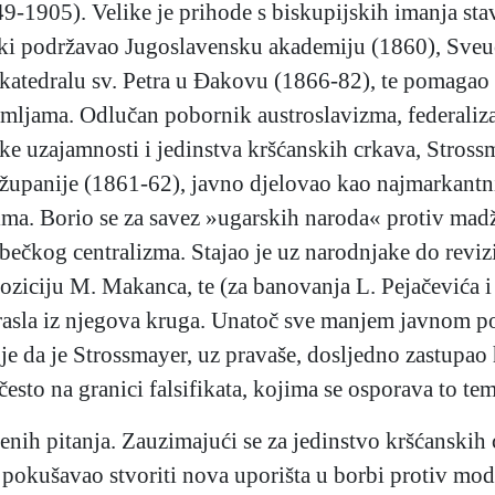
49-1905). Velike je prihode s biskupijskih imanja st
ski podržavao Jugoslavensku akademiju (1860), Sveuč
tedralu sv. Petra u Đakovu (1866-82), te pomagao ni
emljama. Odlučan pobornik austroslavizma, federaliz
ke uzajamnosti i jedinstva kršćanskih crkava, Strossma
 županije (1861-62), javno djelovao kao najmarkantni
ma. Borio se za savez »ugarskih naroda« protiv madža
bečkog centralizma. Stajao je uz narodnjake do revi
oziciju M. Makanca, te (za banovanja L. Pejačevića
izrasla iz njegova kruga. Unatoč sve manjem javnom
e da je Strossmayer, uz pravaše, dosljedno zastupao
često na granici falsifikata, kojima se osporava to te
venih pitanja. Zauzimajući se za jedinstvo kršćanskih
 pokušavao stvoriti nova uporišta u borbi protiv mode