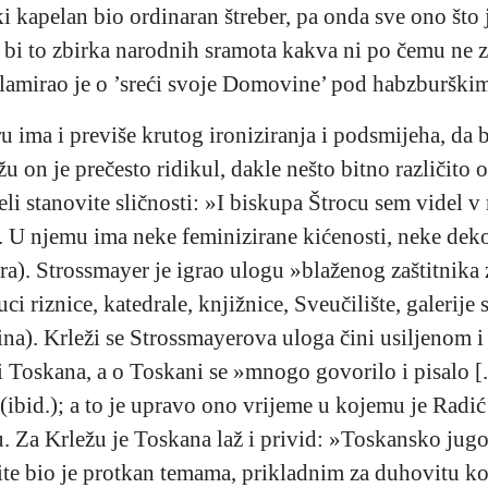
ki kapelan bio ordinaran štreber, pa onda sve ono što
a bi to zbirka narodnih sramota kakva ni po čemu ne
lamirao je o ’sreći svoje Domovine’ pod habzburškim 
 ima i previše krutog ironiziranja i podsmijeha, da b
 on je prečesto ridikul, dakle nešto bitno različito 
eli stanovite sličnosti: »I biskupa Štrocu sem videl v
. U njemu ima neke feminizirane kićenosti, neke dek
dra). Strossmayer je igrao ulogu »blaženog zaštitnika
i riznice, katedrale, knjižnice, Sveučilište, galerije 
ina). Krleži se Strossmayerova uloga čini usiljenom 
 Toskana, a o Toskani se »mnogo govorilo i pisalo [..
 (ibid.); a to je upravo ono vrijeme u kojemu je Rad
 Za Krležu je Toskana laž i privid: »Toskansko jug
elite bio je protkan temama, prikladnim za duhovitu 