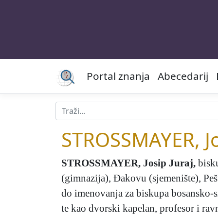
Portal znanja
Abecedarij
STROSSMAYER, Jos
STROSSMAYER, Josip Juraj
,
bisku
(gimnazija), Đakovu (sjemenište), Pešt
do imenovanja za biskupa bosansko-s
te kao dvorski kapelan, profesor i r