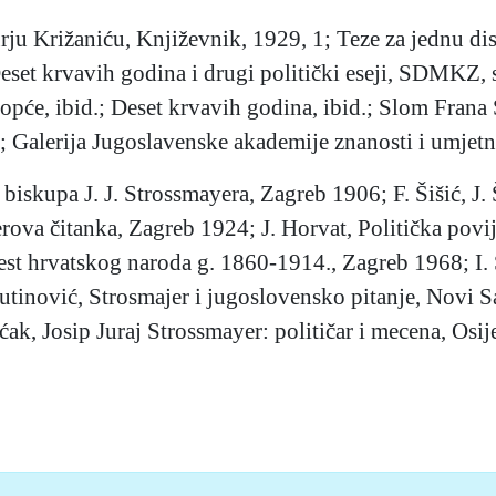
ju Križaniću, Književnik, 1929, 1; Teze za jednu di
eset krvavih godina i drugi politički eseji, SDMKZ,
će, ibid.; Deset krvavih godina, ibid.; Slom Frana Su
 Galerija Jugoslavenske akademije znanosti i umjetno
a biskupa J. J. Strossmayera, Zagreb 1906; F. Šišić, J
va čitanka, Zagreb 1924; J. Horvat, Politička povij
est hrvatskog naroda g. 1860-1914., Zagreb 1968; I.
utinović, Strosmajer i jugoslovensko pitanje, Novi 
ćak, Josip Juraj Strossmayer: političar i mecena, Osi