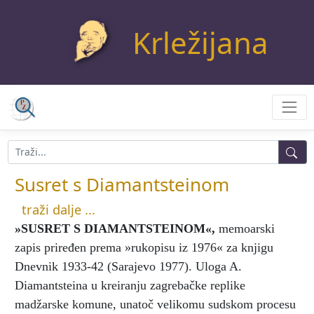
Krležijana
Susret s Diamantsteinom
traži dalje ...
»SUSRET S DIAMANTSTEINOM«
,
memoarski
zapis priređen prema »rukopisu iz 1976« za knjigu
Dnevnik 1933-42 (Sarajevo 1977). Uloga A.
Diamantsteina u kreiranju zagrebačke replike
madžarske komune, unatoč velikomu sudskom procesu