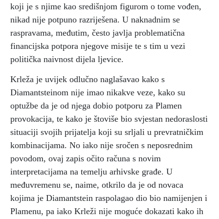
koji je s njime kao središnjom figurom o tome vođen,
nikad nije potpuno razriješena. U naknadnim se
raspravama, međutim, često javlja problematična
financijska potpora njegove misije te s tim u vezi
politička naivnost dijela ljevice.
Krleža je uvijek odlučno naglašavao kako s
Diamantsteinom nije imao nikakve veze, kako su
optužbe da je od njega dobio potporu za Plamen
provokacija, te kako je štoviše bio svjestan nedoraslosti
situaciji svojih prijatelja koji su srljali u prevratničkim
kombinacijama. No iako nije sročen s neposrednim
povodom, ovaj zapis očito računa s novim
interpretacijama na temelju arhivske građe. U
međuvremenu se, naime, otkrilo da je od novaca
kojima je Diamantstein raspolagao dio bio namijenjen i
Plamenu, pa iako Krleži nije moguće dokazati kako ih