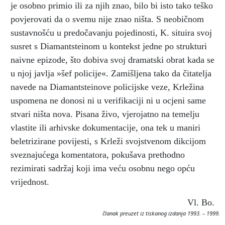
je osobno primio ili za njih znao, bilo bi isto tako teško
povjerovati da o svemu nije znao ništa. S neobičnom
sustavnošću u predočavanju pojedinosti, K. situira svoj
susret s Diamantsteinom u kontekst jedne po strukturi
naivne epizode, što dobiva svoj dramatski obrat kada se
u njoj javlja »šef policije«. Zamišljena tako da čitatelja
navede na Diamantsteinove policijske veze, Krležina
uspomena ne donosi ni u verifikaciji ni u ocjeni same
stvari ništa nova. Pisana živo, vjerojatno na temelju
vlastite ili arhivske dokumentacije, ona tek u maniri
beletrizirane povijesti, s Krleži svojstvenom dikcijom
sveznajućega komentatora, pokušava prethodno
rezimirati sadržaj koji ima veću osobnu nego opću
vrijednost.
Vl. Bo.
članak preuzet iz tiskanog izdanja 1993. – 1999.