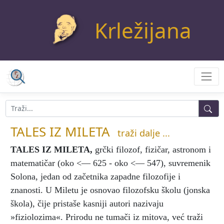
Krležijana
TALES IZ MILETA
traži dalje ...
TALES IZ MILETA
,
grčki filozof, fizičar, astronom i
matematičar (oko <— 625 - oko <— 547), suvremenik
Solona, jedan od začetnika zapadne filozofije i
znanosti. U Miletu je osnovao filozofsku školu (jonska
škola), čije pristaše kasniji autori nazivaju
»fiziolozima«. Prirodu ne tumači iz mitova, već traži