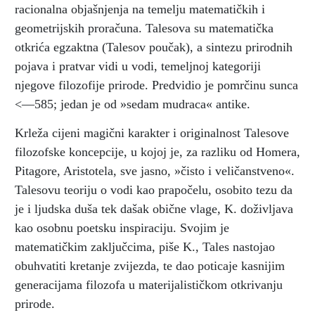
racionalna objašnjenja na temelju matematičkih i
geometrijskih proračuna. Talesova su matematička
otkrića egzaktna (Talesov poučak), a sintezu prirodnih
pojava i pratvar vidi u vodi, temeljnoj kategoriji
njegove filozofije prirode. Predvidio je pomrčinu sunca
<—585; jedan je od »sedam mudraca« antike.
Krleža cijeni magični karakter i originalnost Talesove
filozofske koncepcije, u kojoj je, za razliku od Homera,
Pitagore, Aristotela, sve jasno, »čisto i veličanstveno«.
Talesovu teoriju o vodi kao prapočelu, osobito tezu da
je i ljudska duša tek dašak obične vlage, K. doživljava
kao osobnu poetsku inspiraciju. Svojim je
matematičkim zaključcima, piše K., Tales nastojao
obuhvatiti kretanje zvijezda, te dao poticaje kasnijim
generacijama filozofa u materijalističkom otkrivanju
prirode.