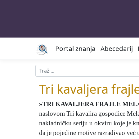
Portal znanja
Abecedarij
Tri kavaljera fraj
»TRI KAVALJERA FRAJLE MEL
naslovom Tri kavalira gospođice Melan
nakladničku seriju u okviru koje je k
da je pojedine motive razrađivao već 