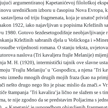
ljujući argumentiranoj Kapetanićevoj filološkoj ekspe
inovu uredničkom izboru u časopisu Nova Evropa, kn
a sastavljena od triju fragmenata, koja je unatoč pri
akon 1922, iako najavljivan u popisima Krležinih s
vu 1980. Gotovo šezdesetogodišnje neobjavljivanje r
skanja Krležinih sabranih djela u Vošickoga i »Mine
prosudbe vrijednosti romana. O stanju teksta, uvjeto
orova naslova (Tri kavaljera frajle Melanije) mijenja
ja M. H. (1920), intermistički tajnik ove slavne ustan
moju ’Frajlu Melaniju’ u ’Gospođicu, a njena ’Tri kav
stu između mnogih drugih mojih fraza (kao na primjer e
nači nešto drugo nego što je pisac mislio da znači.« V
iče štampanja ’Tri kavalira’ja lično ne slažem se s tim
ama, te nije zgodno da se predstavim Poljacima s jed
t)...« Kapetanić je usporedbom objavljenih fragmenat