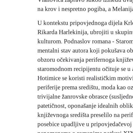
na krov i nespretno pogiba, a Melanija
U kontekstu pripovjednoga dijela Krl
Rikarda Harlekinija, ubrojiti u skupi
kulturom. Podnaslov romana - Staromo
mentalni stav autora koji pokušava ob
obzoru očekivanja perifernoga knjiže
staromodnom recipijentu očituje se u 
Hotimice se koristi realističkim motiv
periferije prema središtu, moda kao 
trivijalne žanrovske obrasce (susljedn
patetičnost, oponašanje idealnih obli
književnoga središta preselilo na per
posebice upadljive u pripovjedačevoj