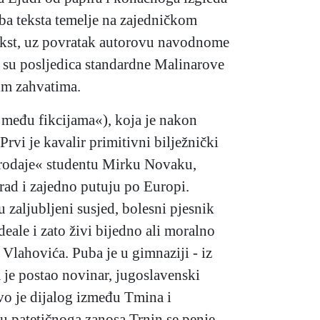
oba teksta temelje na zajedničkom
tekst, uz povratak autorovu navodnome
a su posljedica standardne Malinarove
im zahvatima.
la među fikcijama«), koja je nakon
rvi je kavalir primitivni bilježnički
»prodaje« studentu Mirku Novaku,
rad i zajedno putuju po Europi.
 zaljubljeni susjed, bolesni pjesnik
eale i zato živi bijedno ali moralno
Vlahovića. Puba je u gimnaziji - iz
 je postao novinar, jugoslavenski
o je dijalog između Tmina i
u patetičnoga zanosa Trnin se penje