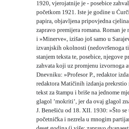
1920, vjerojatnije je - posebice zahva
početkom 1921. Iste je godine u Ćurč
papira, objavljena pripovjedna cjelin
zapravo premijera romana. Roman je n
i »Minerve«, izišao još samo u Saraje
izvanjskih okolnosti (nedovršenoga ti
stanjem teksta te, posebice, njegove 
zahvata koji uz promjenu izvornoga aut
Dnevniku: »Profesor P., redaktor izdan
redaktora Matičinih izdanja prekrstio 
tekst za štampu i briše na jednome mje
glagol ’mokriti’, jer da ovaj glagol z
J. Benešiću od 18. XII. 1930: »Što se t
početnička i nezrela u mnogim partij
deset godina (i više: zapravo dvanaes