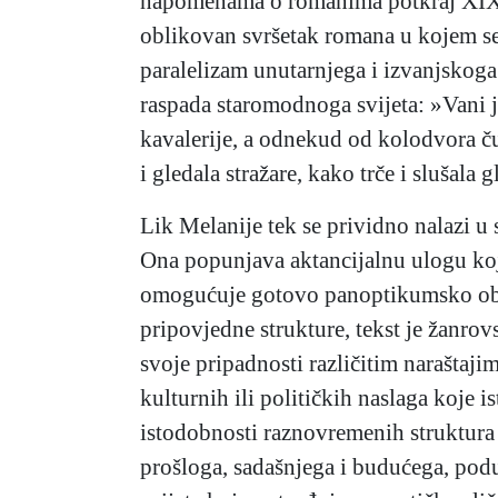
napomenama o romanima potkraj XIX. s
oblikovan svršetak romana u kojem se o
paralelizam unutarnjega i izvanjskoga
raspada staromodnoga svijeta: »Vani je
kavalerije, a odnekud od kolodvora ču
i gledala stražare, kako trče i slušala
Lik Melanije tek se prividno nalazi u 
Ona popunjava aktancijalnu ulogu koja
omogućuje gotovo panoptikumsko obli
pripovjedne strukture, tekst je žanro
svoje pripadnosti različitim narašta
kulturnih ili političkih naslaga koje
istodobnosti raznovremenih struktura
prošloga, sadašnjega i budućega, pod