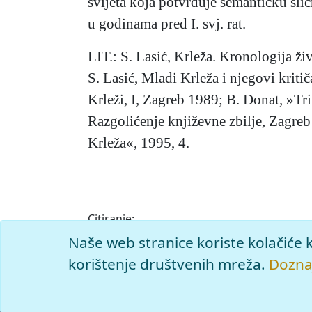
svijeta koja potvrđuje semantičku sl
u godinama pred I. svj. rat.
LIT.: S. Lasić, Krleža. Kronologija ži
S. Lasić, Mladi Krleža i njegovi kriti
Krleži, I, Zagreb 1989; B. Donat, »Tr
Razgolićenje književne zbilje, Zagre
Krleža«, 1995, 4.
Citiranje:
Tri kavaljera frajle Melanije.
Krležijana (199
Naše web stranice koriste kolačiće 
<https://krlezijana.lzmk.hr/clanak/tri-kaval
korištenje društvenih mreža.
Doznaj
© 2026
Leksikografski zavod
Miroslav Kr