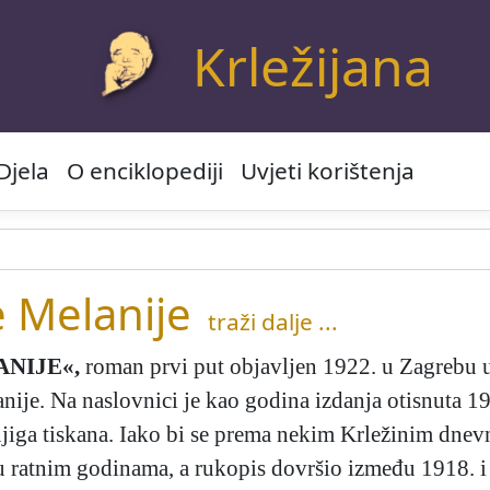
Krležijana
Djela
O enciklopediji
Uvjeti korištenja
le Melanije
traži dalje ...
ANIJE«
,
roman prvi put objavljen 1922. u Zagrebu u
ije. Na naslovnici je kao godina izdanja otisnuta 19
njiga tiskana. Iako bi se prema nekim Krležinim dne
u ratnim godinama, a rukopis dovršio između 1918. i