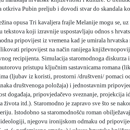
 otkriva Pubin preljub i dovodi stvar do skandala koj
ežina opusa Tri kavaljera frajle Melanije mogu se, 
nu tekstova koji izravnije uspostavljaju odnos s hrva
dna pripovijest iz vremena kad je umirala hrvatska 
likovati pripovijest na način ranijega književnopov
vnog recipijenta. Simulacija staromodnoga diskurza i
autorovu pristupu ključnim sastavnicama romana (likov
ima (ljubav iz koristi, prostorni /društveni/ pomaci od
oznaka društvenoga položaja) i jednostavnim pripovj
ost događaja, pripovjedačevo sveznanje, projekcija ide
ka života itd.). Staromodno je zapravo sve što se na
iferiju. Istodobno sa staromodnošću roman obilježavaj
 ideologiji, njegovu ironijskom odmaku od pripovije