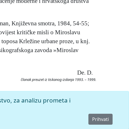
mačenje moderne i hrvatskoga društva
roman, Književna smotra, 1984, 54-55;
ovijest kritičke misli o Miroslavu
 toposa Krležine urbane proze, u knj.
eksikografskoga zavoda »Miroslav
De. D.
članak preuzet iz tiskanog izdanja 1993. – 1999.
026. Pristupljeno 6.8.2026.
stvo, za analizu prometa i
Prihvati