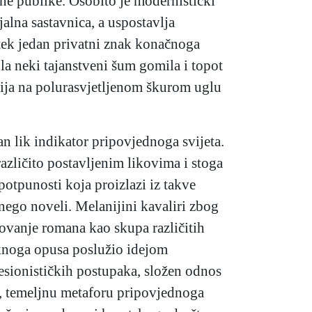
e publike. Osobito je modernistički
alna sastavnica, a uspostavlja
 tek jedan privatni znak konačnoga
ula neki tajanstveni šum gomila i topot
nija na polurasvjetljenom škurom uglu
an lik indikator pripovjednoga svijeta.
azličito postavljenim likovima i stoga
tpunosti koja proizlazi iz takve
nego noveli. Melanijini kavaliri zbog
ovanje romana kao skupa različitih
sknoga opusa poslužio idejom
esionističkih postupaka, složen odnos
, temeljnu metaforu pripovjednoga