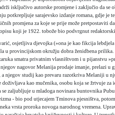
drži isključivo autorske promjene i zaključio da se 
u potkrepljuje sarajevsko izdanje romana, gdje je 
zičnih promjena za koje se prije može pretpostaviti d
opisu koji je 1922. tobože bio podvrgnut redaktorsk
varić, osjetljiva djevojka (»ona je kao fikcija lebdje
tala u provincijskom okružju dobra ženidbena prilika. P
 zaruka smatra privatnim vlasništvom i u pijanstvu 
njegov nagovor Melanija prodaje imanje, prelazi u g
a njegov studij kao prevaru razotkriva Melaniji u nju
 doživljava kao mučenika, osobu koja se žrtvuje za id
 se zaljubljuje u mladoga novinara buntovnika Pubu 
ateizma - bio pod utjecajem Tminova pjesništva, potom
 neka vrsta proroka novoga narodnog vremena. Uprav
naraštaja hrvatske književnosti i kulture. U trenutk