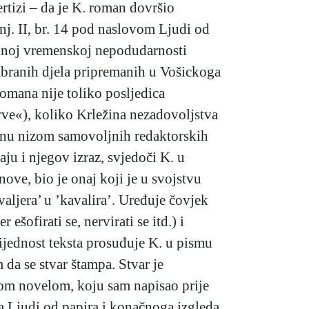
rtizi – da je K. roman dovršio
j. II, br. 14 pod naslovom Ljudi od
vidnoj vremenskoj nepodudarnosti
abranih djela pripremanih u Vošickoga
omana nije toliko posljedica
rve«), koliko Krležina nezadovoljstva
vanu nizom samovoljnih redaktorskih
ju i njegov izraz, svjedoči K. u
ove, bio je onaj koji je u svojstvu
aljera’ u ’kavalira’. Uređuje čovjek
šofirati se, nervirati se itd.) i
rijednost teksta prosuđuje K. u pismu
 da se stvar štampa. Stvar je
nom novelom, koju sam napisao prije
a Ljudi od papira i konačnoga izgleda