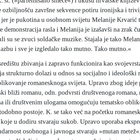
t. (»parfemisano smeće«) i ukusu hrvatske književn
zbiljnošću završne sekvence potiru ironijska i trivij
 jer je pukotina u osobnom svijetu Melanije Krvarić
 demonstracija rasla i Melanija je izašavši na zrak č
li su se zvuci soldačke muzike. Stajala je tako Mela
 glazbu i sve je izgledalo tako mutno. Tako mutno.«
središtu zbivanja i zapravo funkcionira kao svojevrst
 strukturno dolazi u odnos sa socijalno i ideološki r
kovanje romanesknoga svijeta. Upravo zbog ideje po
vski bliži romanu, odn. podvrsti društvenoga romana, 
jima ili društvenim ulogama omogućuju tematsko oblik
 istodobno postoje. K. se tako već na početku romane
 koje u dodiru stvaraju sukob. Upravo uporaba ekspr
udarnost osobnoga i javnoga stvaraju »mutan metež«