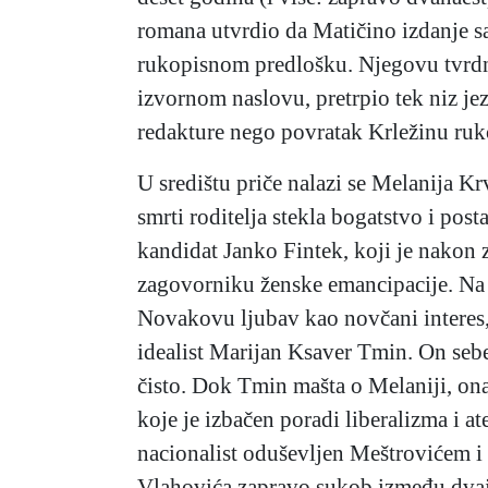
romana utvrdio da Matičino izdanje sa
rukopisnom predlošku. Njegovu tvrdnj
izvornom naslovu, pretrpio tek niz je
redakture nego povratak Krležinu ruk
U središtu priče nalazi se Melanija Kr
smrti roditelja stekla bogatstvo i pos
kandidat Janko Fintek, koji je nakon
zagovorniku ženske emancipacije. Na 
Novakovu ljubav kao novčani interes, 
idealist Marijan Ksaver Tmin. On sebe
čisto. Dok Tmin mašta o Melaniji, ona
koje je izbačen poradi liberalizma i 
nacionalist oduševljen Meštrovićem i
Vlahovića zapravo sukob između dvaju 