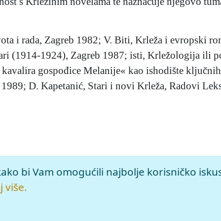
ičnost s Krležinim novelama te naznačuje njegovo tu
vota i rada, Zagreb 1982; V. Biti, Krleža i evropski 
čari (1914-1924), Zagreb 1987; isti, Krležologija ili p
i kavalira gospođice Melanije« kao ishodište ključnih
b 1989; D. Kapetanić, Stari i novi Krleža, Radovi L
3–99), mrežno izdanje.
Leksikografski zavod Miroslav Krleža, 2
kako bi Vam omogućili najbolje korisničko isku
jera-frajle-melanije>.
 više.
leža