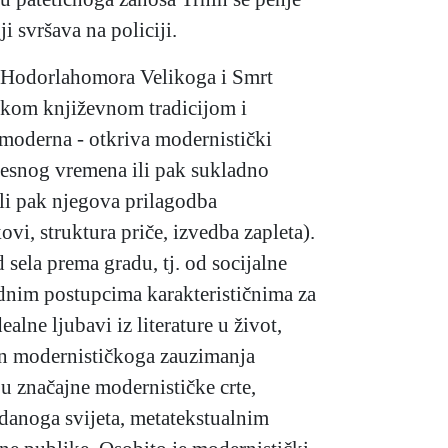
i svršava na policiji.
uz Hodorlahomora Velikoga i Smrt
tskom književnom tradicijom i
moderna - otkriva modernistički
ijesnog vremena ili pak sukladno
li pak njegova prilagodba
i, struktura priče, izvedba zapleta).
 sela prema gradu, tj. od socijalne
ednim postupcima karakterističnima za
alne ljubavi iz literature u život,
kon modernističkoga zauzimanja
u značajne modernističke crte,
danoga svijeta, metatekstualnim