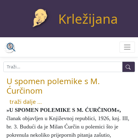
Krležijana
U spomen polemike s M.
Ćurčinom
traži dalje ...
»U SPOMEN POLEMIKE S M. ĆURČINOM«
,
članak objavljen u Književnoj republici, 1926, knj. III,
br. 3. Budući da je Milan Ćurčin u polemici što je
pokrenula nekoliko prijepornih pitanja zašutio,