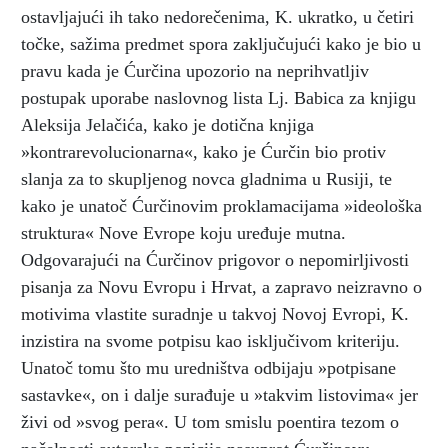
ostavljajući ih tako nedorečenima, K. ukratko, u četiri
točke, sažima predmet spora zaključujući kako je bio u
pravu kada je Ćurčina upozorio na neprihvatljiv
postupak uporabe naslovnog lista Lj. Babica za knjigu
Aleksija Jelačića, kako je dotična knjiga
»kontrarevolucionarna«, kako je Ćurčin bio protiv
slanja za to skupljenog novca gladnima u Rusiji, te
kako je unatoč Ćurčinovim proklamacijama »ideološka
struktura« Nove Evrope koju uređuje mutna.
Odgovarajući na Ćurčinov prigovor o nepomirljivosti
pisanja za Novu Evropu i Hrvat, a zapravo neizravno o
motivima vlastite suradnje u takvoj Novoj Evropi, K.
inzistira na svome potpisu kao isključivom kriteriju.
Unatoč tomu što mu uredništva odbijaju »potpisane
sastavke«, on i dalje surađuje u »takvim listovima« jer
živi od »svog pera«. U tom smislu poentira tezom o