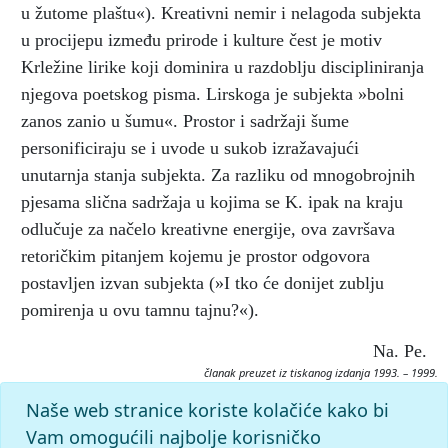
u žutome plaštu«). Kreativni nemir i nelagoda subjekta
u procijepu između prirode i kulture čest je motiv
Krležine lirike koji dominira u razdoblju discipliniranja
njegova poetskog pisma. Lirskoga je subjekta »bolni
zanos zanio u šumu«. Prostor i sadržaji šume
personificiraju se i uvode u sukob izražavajući
unutarnja stanja subjekta. Za razliku od mnogobrojnih
pjesama slična sadržaja u kojima se K. ipak na kraju
odlučuje za načelo kreativne energije, ova završava
retoričkim pitanjem kojemu je prostor odgovora
postavljen izvan subjekta (»I tko će donijet zublju
pomirenja u ovu tamnu tajnu?«).
Na. Pe.
članak preuzet iz tiskanog izdanja 1993. – 1999.
Citiranje:
Naše web stranice koriste kolačiće kako bi
U šumi.
Krležijana (1993–99), mrežno izdanje.
Leksikografski
Vam omogućili najbolje korisničko
zavod Miroslav Krleža, 2026. Pristupljeno 8.8.2026.