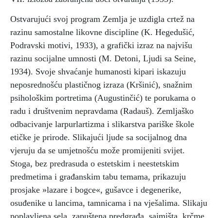
Ostvarujući svoj program Zemlja je uzdigla crtež na
razinu samostalne likovne discipline (K. Hegedušić,
Podravski motivi, 1933), a grafički izraz na najvišu
razinu socijalne umnosti (M. Detoni, Ljudi sa Seine,
1934). Svoje shvaćanje humanosti kipari iskazuju
neposrednošću plastičnog izraza (Kršinić), snažnim
psihološkim portretima (Augustinčić) te porukama o
radu i društvenim nepravdama (Radauš). Zemljaško
odbacivanje larpurlartizma i slikarstva pariške škole
etičke je prirode. Slikajući ljude sa socijalnog dna
vjeruju da se umjetnošću može promijeniti svijet.
Stoga, bez predrasuda o estetskim i neestetskim
predmetima i građanskim tabu temama, prikazuju
prosjake »lazare i bogce«, gušavce i degenerike,
osuđenike u lancima, tamnicama i na vješalima. Slikaju
poplavljena sela, zapuštena predgrađa, sajmišta, krčme,