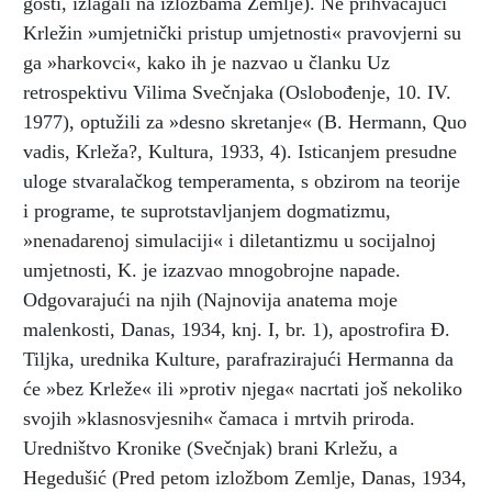
gosti, izlagali na izložbama Zemlje). Ne prihvaćajući
Krležin »umjetnički pristup umjetnosti« pravovjerni su
ga »harkovci«, kako ih je nazvao u članku Uz
retrospektivu Vilima Svečnjaka (Oslobođenje, 10. IV.
1977), optužili za »desno skretanje« (B. Hermann, Quo
vadis, Krleža?, Kultura, 1933, 4). Isticanjem presudne
uloge stvaralačkog temperamenta, s obzirom na teorije
i programe, te suprotstavljanjem dogmatizmu,
»nenadarenoj simulaciji« i diletantizmu u socijalnoj
umjetnosti, K. je izazvao mnogobrojne napade.
Odgovarajući na njih (Najnovija anatema moje
malenkosti, Danas, 1934, knj. I, br. 1), apostrofira Đ.
Tiljka, urednika Kulture, parafrazirajući Hermanna da
će »bez Krleže« ili »protiv njega« nacrtati još nekoliko
svojih »klasnosvjesnih« čamaca i mrtvih priroda.
Uredništvo Kronike (Svečnjak) brani Krležu, a
Hegedušić (Pred petom izložbom Zemlje, Danas, 1934,