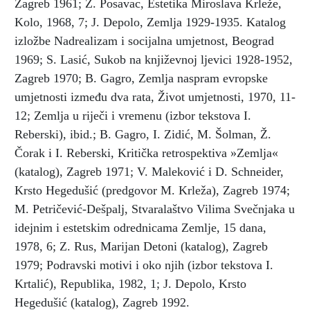
Zagreb 1961; Z. Posavac, Estetika Miroslava Krleže,
Kolo, 1968, 7; J. Depolo, Zemlja 1929-1935. Katalog
izložbe Nadrealizam i socijalna umjetnost, Beograd
1969; S. Lasić, Sukob na književnoj ljevici 1928-1952,
Zagreb 1970; B. Gagro, Zemlja naspram evropske
umjetnosti između dva rata, Život umjetnosti, 1970, 11-
12; Zemlja u riječi i vremenu (izbor tekstova I.
Reberski), ibid.; B. Gagro, I. Zidić, M. Šolman, Ž.
Čorak i I. Reberski, Kritička retrospektiva »Zemlja«
(katalog), Zagreb 1971; V. Maleković i D. Schneider,
Krsto Hegedušić (predgovor M. Krleža), Zagreb 1974;
M. Petričević-Dešpalj, Stvaralaštvo Vilima Svečnjaka u
idejnim i estetskim odrednicama Zemlje, 15 dana,
1978, 6; Z. Rus, Marijan Detoni (katalog), Zagreb
1979; Podravski motivi i oko njih (izbor tekstova I.
Krtalić), Republika, 1982, 1; J. Depolo, Krsto
Hegedušić (katalog), Zagreb 1992.