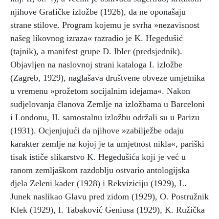
njihove Grafičke izložbe (1926), da ne oponašaju
strane stilove. Program kojemu je svrha »nezavisnost
našeg likovnog izraza« razradio je K. Hegedušić
(tajnik), a manifest grupe D. Ibler (predsjednik).
Objavljen na naslovnoj strani kataloga I. izložbe
(Zagreb, 1929), naglašava društvene obveze umjetnika
u vremenu »prožetom socijalnim idejama«. Nakon
sudjelovanja članova Zemlje na izložbama u Barceloni
i Londonu, II. samostalnu izložbu održali su u Parizu
(1931). Ocjenjujući da njihove »zabilježbe odaju
karakter zemlje na kojoj je ta umjetnost nikla«, pariški
tisak ističe slikarstvo K. Hegedušića koji je već u
ranom zemljaškom razdoblju ostvario antologijska
djela Zeleni kader (1928) i Rekviziciju (1929), L.
Junek naslikao Glavu pred zidom (1929), O. Postružnik
Klek (1929), I. Tabaković Geniusa (1929), K. Ružička