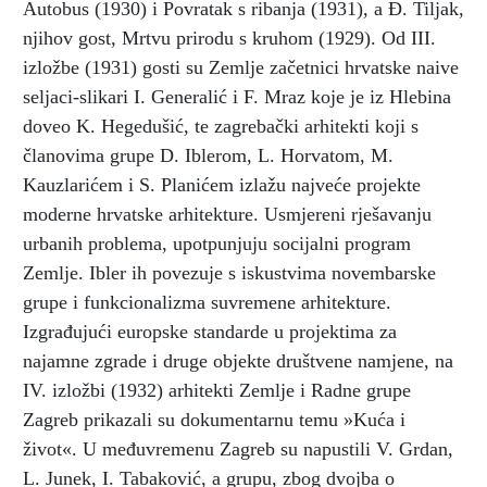
Autobus (1930) i Povratak s ribanja (1931), a Đ. Tiljak,
njihov gost, Mrtvu prirodu s kruhom (1929). Od III.
izložbe (1931) gosti su Zemlje začetnici hrvatske naive
seljaci-slikari I. Generalić i F. Mraz koje je iz Hlebina
doveo K. Hegedušić, te zagrebački arhitekti koji s
članovima grupe D. Iblerom, L. Horvatom, M.
Kauzlarićem i S. Planićem izlažu najveće projekte
moderne hrvatske arhitekture. Usmjereni rješavanju
urbanih problema, upotpunjuju socijalni program
Zemlje. Ibler ih povezuje s iskustvima novembarske
grupe i funkcionalizma suvremene arhitekture.
Izgrađujući europske standarde u projektima za
najamne zgrade i druge objekte društvene namjene, na
IV. izložbi (1932) arhitekti Zemlje i Radne grupe
Zagreb prikazali su dokumentarnu temu »Kuća i
život«. U međuvremenu Zagreb su napustili V. Grdan,
L. Junek, I. Tabaković, a grupu, zbog dvojba o