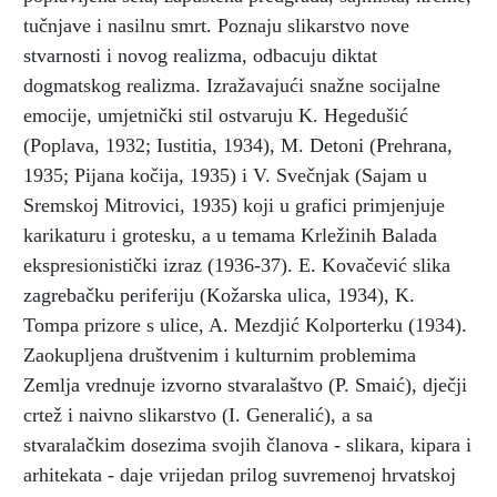
tučnjave i nasilnu smrt. Poznaju slikarstvo nove
stvarnosti i novog realizma, odbacuju diktat
dogmatskog realizma. Izražavajući snažne socijalne
emocije, umjetnički stil ostvaruju K. Hegedušić
(Poplava, 1932; Iustitia, 1934), M. Detoni (Prehrana,
1935; Pijana kočija, 1935) i V. Svečnjak (Sajam u
Sremskoj Mitrovici, 1935) koji u grafici primjenjuje
karikaturu i grotesku, a u temama Krležinih Balada
ekspresionistički izraz (1936-37). E. Kovačević slika
zagrebačku periferiju (Kožarska ulica, 1934), K.
Tompa prizore s ulice, A. Mezdjić Kolporterku (1934).
Zaokupljena društvenim i kulturnim problemima
Zemlja vrednuje izvorno stvaralaštvo (P. Smaić), dječji
crtež i naivno slikarstvo (I. Generalić), a sa
stvaralačkim dosezima svojih članova - slikara, kipara i
arhitekata - daje vrijedan prilog suvremenoj hrvatskoj