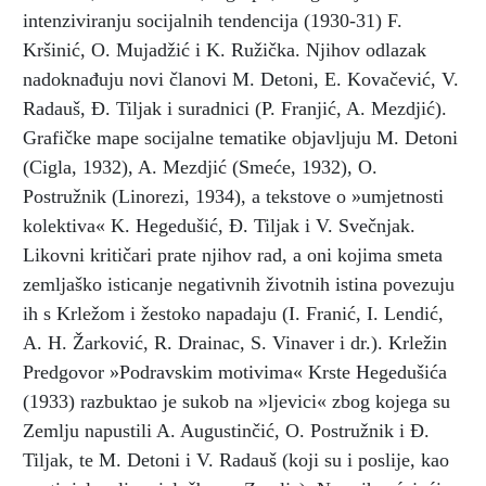
intenziviranju socijalnih tendencija (1930-31) F.
Kršinić, O. Mujadžić i K. Ružička. Njihov odlazak
nadoknađuju novi članovi M. Detoni, E. Kovačević, V.
Radauš, Đ. Tiljak i suradnici (P. Franjić, A. Mezdjić).
Grafičke mape socijalne tematike objavljuju M. Detoni
(Cigla, 1932), A. Mezdjić (Smeće, 1932), O.
Postružnik (Linorezi, 1934), a tekstove o »umjetnosti
kolektiva« K. Hegedušić, Đ. Tiljak i V. Svečnjak.
Likovni kritičari prate njihov rad, a oni kojima smeta
zemljaško isticanje negativnih životnih istina povezuju
ih s Krležom i žestoko napadaju (I. Franić, I. Lendić,
A. H. Žarković, R. Drainac, S. Vinaver i dr.). Krležin
Predgovor »Podravskim motivima« Krste Hegedušića
(1933) razbuktao je sukob na »ljevici« zbog kojega su
Zemlju napustili A. Augustinčić, O. Postružnik i Đ.
Tiljak, te M. Detoni i V. Radauš (koji su i poslije, kao