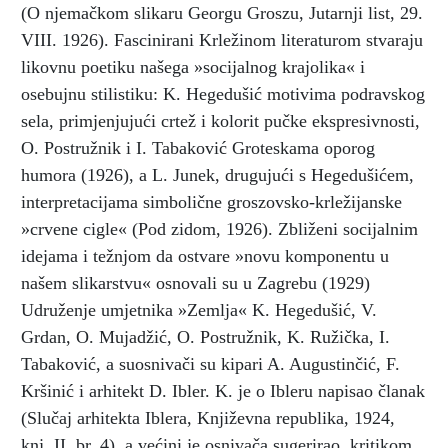
(O njemačkom slikaru Georgu Groszu, Jutarnji list, 29.
VIII. 1926). Fascinirani Krležinom literaturom stvaraju
likovnu poetiku našega »socijalnog krajolika« i
osebujnu stilistiku: K. Hegedušić motivima podravskog
sela, primjenjujući crtež i kolorit pučke ekspresivnosti,
O. Postružnik i I. Tabaković Groteskama oporog
humora (1926), a L. Junek, drugujući s Hegedušićem,
interpretacijama simbolične groszovsko-krležijanske
»crvene cigle« (Pod zidom, 1926). Zbliženi socijalnim
idejama i težnjom da ostvare »novu komponentu u
našem slikarstvu« osnovali su u Zagrebu (1929)
Udruženje umjetnika »Zemlja« K. Hegedušić, V.
Grdan, O. Mujadžić, O. Postružnik, K. Ružička, I.
Tabaković, a suosnivači su kipari A. Augustinčić, F.
Kršinić i arhitekt D. Ibler. K. je o Ibleru napisao članak
(Slučaj arhitekta Iblera, Književna republika, 1924,
knj. II, br. 4), a većini je osnivača sugerirao, kritikom