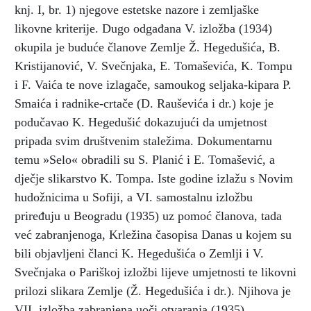
knj. I, br. 1) njegove estetske nazore i zemljaške
likovne kriterije. Dugo odgađana V. izložba (1934)
okupila je buduće članove Zemlje Ž. Hegedušića, B.
Kristijanović, V. Svečnjaka, E. Tomaševića, K. Tompu
i F. Vaića te nove izlagače, samoukog seljaka-kipara P.
Smaića i radnike-crtače (D. Rauševića i dr.) koje je
podučavao K. Hegedušić dokazujući da umjetnost
pripada svim društvenim staležima. Dokumentarnu
temu »Selo« obradili su S. Planić i E. Tomašević, a
dječje slikarstvo K. Tompa. Iste godine izlažu s Novim
hudožnicima u Sofiji, a VI. samostalnu izložbu
priređuju u Beogradu (1935) uz pomoć članova, tada
već zabranjenoga, Krležina časopisa Danas u kojem su
bili objavljeni članci K. Hegedušića o Zemlji i V.
Svečnjaka o Pariškoj izložbi lijeve umjetnosti te likovni
prilozi slikara Zemlje (Ž. Hegedušića i dr.). Njihova je
VII. izložba zabranjena uoči otvaranja (1935).