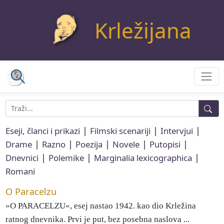
Krležijana
|
|
|
Eseji, članci i prikazi
Filmski scenariji
Intervjui
|
|
|
|
|
Drame
Razno
Poezija
Novele
Putopisi
|
|
|
Dnevnici
Polemike
Marginalia lexicographica
Romani
O Paracelzu
»O PARACELZU«, esej nastao 1942. kao dio Krležina
ratnog dnevnika. Prvi je put, bez posebna naslova ...