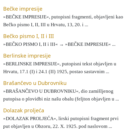
Bečke impresije
»BEČKE IMPRESIJE«, putopisni fragmenti, objavljeni kao
Bečko pismo I, II, III u Hrvatu, 13, 20. i ...
Bečko pismo I, II i III
»BEČKO PISMO I, II i III« → »BEČKE IMPRESIJE« ...
Berlinske impresije
»BERLINSKE IMPRESIJE«, putopisni tekst objavljen u
Hrvatu, 17.1 (I) i 24.1 (II) 1925, postao sastavnim ...
Brašančevo u Dubrovniku
»BRAŠANČEVO U DUBROVNIKU«, dio zamišljenog
putopisa o plovidbi niz našu obalu (feljton objavljen u ...
Dolazak proljeća
»DOLAZAK PROLJEĆA«, lirski putopisni fragment prvi
put objavljen u Obzoru, 22. X. 1925. pod naslovom ...