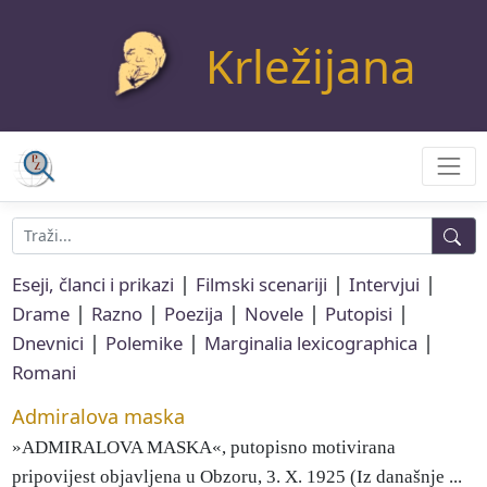
Krležijana
|
|
|
Eseji, članci i prikazi
Filmski scenariji
Intervjui
|
|
|
|
|
Drame
Razno
Poezija
Novele
Putopisi
|
|
|
Dnevnici
Polemike
Marginalia lexicographica
Romani
Admiralova maska
»ADMIRALOVA MASKA«, putopisno motivirana
pripovijest objavljena u Obzoru, 3. X. 1925 (Iz današnje ...