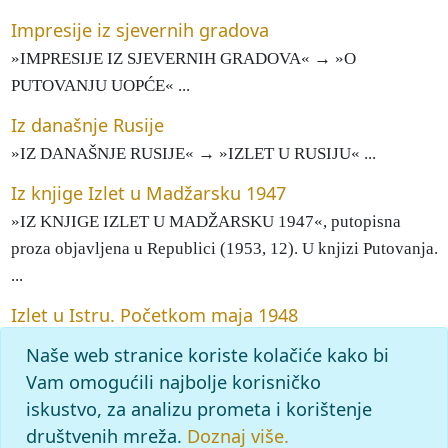
Impresije iz sjevernih gradova
»IMPRESIJE IZ SJEVERNIH GRADOVA« → »O
PUTOVANJU UOPĆE« ...
Iz današnje Rusije
»IZ DANAŠNJE RUSIJE« → »IZLET U RUSIJU« ...
Iz knjige Izlet u Madžarsku 1947
»IZ KNJIGE IZLET U MADŽARSKU 1947«, putopisna
proza objavljena u Republici (1953, 12). U knjizi Putovanja.
...
Izlet u Istru. Početkom maja 1948
»IZLET U ISTRU. Početkom maja 1948«, članak objavljen
Naše web stranice koriste kolačiće kako bi
prvi put u riječkome Novom listu, 1. V. 1965. ...
Vam omogućili najbolje korisničko
iskustvo, za analizu prometa i korištenje
1
2
3
4
društvenih mreža.
Doznaj više.