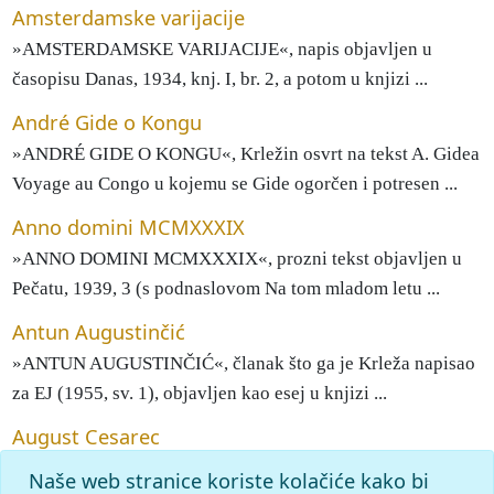
Amsterdamske varijacije
»AMSTERDAMSKE VARIJACIJE«, napis objavljen u
časopisu Danas, 1934, knj. I, br. 2, a potom u knjizi ...
André Gide o Kongu
»ANDRÉ GIDE O KONGU«, Krležin osvrt na tekst A. Gidea
Voyage au Congo u kojemu se Gide ogorčen i potresen ...
Anno domini MCMXXXIX
»ANNO DOMINI MCMXXXIX«, prozni tekst objavljen u
Pečatu, 1939, 3 (s podnaslovom Na tom mladom letu ...
Antun Augustinčić
»ANTUN AUGUSTINČIĆ«, članak što ga je Krleža napisao
za EJ (1955, sv. 1), objavljen kao esej u knjizi ...
August Cesarec
»AUGUST CESAREC«, esej, u naslovnim varijacijama
Naše web stranice koriste kolačiće kako bi