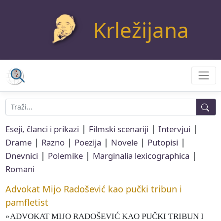
Krležijana
|
|
|
Eseji, članci i prikazi
Filmski scenariji
Intervjui
|
|
|
|
|
Drame
Razno
Poezija
Novele
Putopisi
|
|
|
Dnevnici
Polemike
Marginalia lexicographica
Romani
Advokat Mijo Radošević kao pučki tribun i
pamfletist
»ADVOKAT MIJO RADOŠEVIĆ KAO PUČKI TRIBUN I