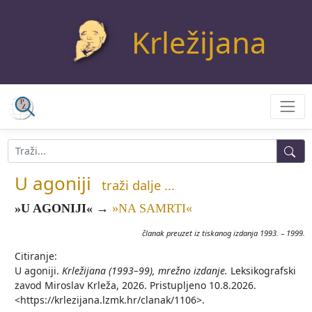
Krležijana
U agoniji
traži dalje ...
»U AGONIJI«
→
»NA SAMRTI«
članak preuzet iz tiskanog izdanja 1993. – 1999.
Citiranje:
U agoniji.
Krležijana (1993–99), mrežno izdanje.
Leksikografski
zavod Miroslav Krleža, 2026. Pristupljeno 10.8.2026.
<https://krlezijana.lzmk.hr/clanak/1106>.