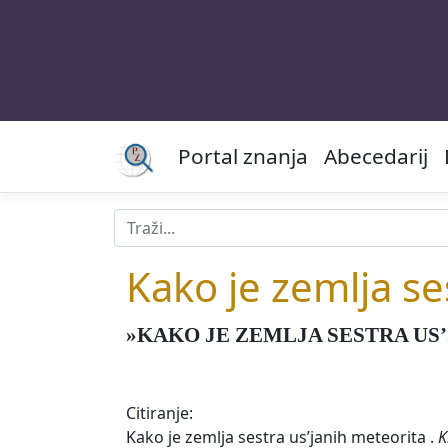
Portal znanja
Abecedarij
Kako je zemlja se
»KAKO JE ZEMLJA SESTRA US
Citiranje:
Kako je zemlja sestra us’janih meteorita .
K