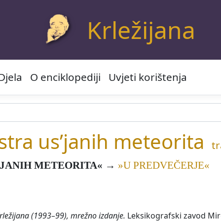
Krležijana
Djela
O enciklopediji
Uvjeti korištenja
stra us’janih meteorita
tr
’JANIH METEORITA«
→
»U PREDVEČERJE«
rležijana (1993–99), mrežno izdanje.
Leksikografski zavod Miro