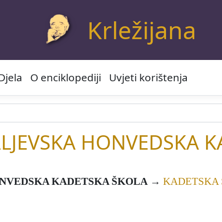
Krležijana
Djela
O enciklopediji
Uvjeti korištenja
LJEVSKA HONVEDSKA K
NVEDSKA KADETSKA ŠKOLA
→
KADETSKA 