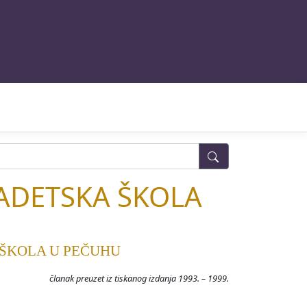
ADETSKA ŠKOLA
ŠKOLA U PEČUHU
članak preuzet iz tiskanog izdanja 1993. – 1999.