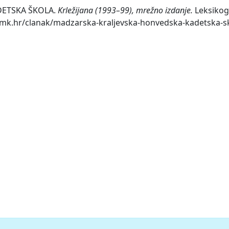
ETSKA ŠKOLA.
Krležijana (1993–99), mrežno izdanje.
Leksikogr
a.lzmk.hr/clanak/madzarska-kraljevska-honvedska-kadetska-s