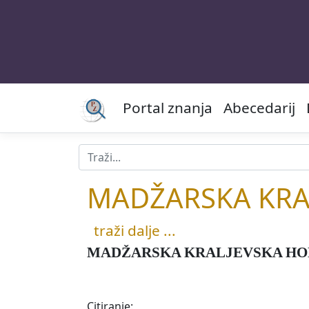
Portal znanja
Abecedarij
MADŽARSKA KRA
traži dalje ...
MADŽARSKA KRALJEVSKA HO
Citiranje: