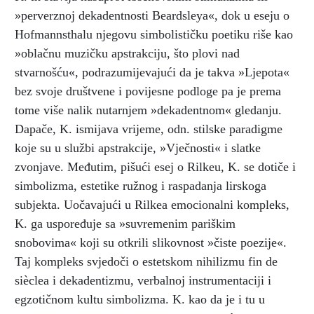
»perverznoj dekadentnosti Beardsleya«, dok u eseju o
Hofmannsthalu njegovu simbolističku poetiku riše kao
»oblačnu muzičku apstrakciju, što plovi nad
stvarnošću«, podrazumijevajući da je takva »Ljepota«
bez svoje društvene i povijesne podloge pa je prema
tome više nalik nutarnjem »dekadentnom« gledanju.
Dapače, K. ismijava vrijeme, odn. stilske paradigme
koje su u službi apstrakcije, »Vječnosti« i slatke
zvonjave. Međutim, pišući esej o Rilkeu, K. se dotiče i
simbolizma, estetike ružnog i raspadanja lirskoga
subjekta. Uočavajući u Rilkea emocionalni kompleks,
K. ga uspoređuje sa »suvremenim pariškim
snobovima« koji su otkrili slikovnost »čiste poezije«.
Taj kompleks svjedoči o estetskom nihilizmu fin de
sièclea i dekadentizmu, verbalnoj instrumentaciji i
egzotičnom kultu simbolizma. K. kao da je i tu u