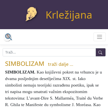
Krležijana
SIMBOLIZAM
traži dalje ...
SIMBOLIZAM
.
Kao književni pokret na vrhuncu je u
dvama posljednjim desetljećima XIX. st. Iako
simbolisti nemaju teorijski razrađenu poetiku, ipak se
tri napisa mogu smatrati važnim ekspozitomim
tekstovima: L’avant-Dire S. Mallarméa, Traité du Verbe
R. Ghila te Manifeste du symbolisme J. Moréasa. Kao