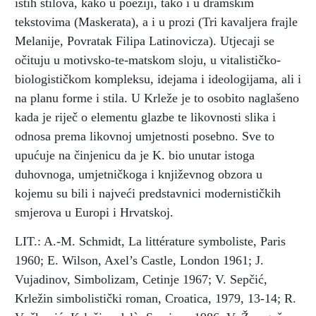
istih stilova, kako u poeziji, tako i u dramskim
tekstovima (Maskerata), a i u prozi (Tri kavaljera frajle
Melanije, Povratak Filipa Latinovicza). Utjecaji se
očituju u motivsko-te-matskom sloju, u vitalističko-
biologističkom kompleksu, idejama i ideologijama, ali i
na planu forme i stila. U Krleže je to osobito naglašeno
kada je riječ o elementu glazbe te likovnosti slika i
odnosa prema likovnoj umjetnosti posebno. Sve to
upućuje na činjenicu da je K. bio unutar istoga
duhovnoga, umjetničkoga i književnog obzora u
kojemu su bili i najveći predstavnici modernističkih
smjerova u Europi i Hrvatskoj.
LIT.: A.-M. Schmidt, La littérature symboliste, Paris
1960; E. Wilson, Axel’s Castle, London 1961; J.
Vujadinov, Simbolizam, Cetinje 1967; V. Sepčić,
Krležin simbolistički roman, Croatica, 1979, 13-14; R.