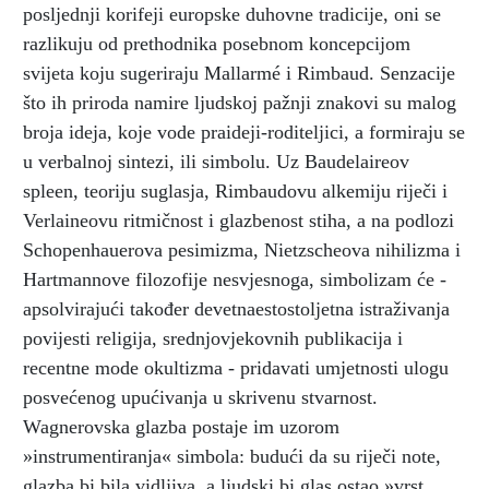
posljednji korifeji europske duhovne tradicije, oni se
razlikuju od prethodnika posebnom koncepcijom
svijeta koju sugeriraju Mallarmé i Rimbaud. Senzacije
što ih priroda namire ljudskoj pažnji znakovi su malog
broja ideja, koje vode praideji-roditeljici, a formiraju se
u verbalnoj sintezi, ili simbolu. Uz Baudelaireov
spleen, teoriju suglasja, Rimbaudovu alkemiju riječi i
Verlaineovu ritmičnost i glazbenost stiha, a na podlozi
Schopenhauerova pesimizma, Nietzscheova nihilizma i
Hartmannove filozofije nesvjesnoga, simbolizam će -
apsolvirajući također devetnaestostoljetna istraživanja
povijesti religija, srednjovjekovnih publikacija i
recentne mode okultizma - pridavati umjetnosti ulogu
posvećenog upućivanja u skrivenu stvarnost.
Wagnerovska glazba postaje im uzorom
»instrumentiranja« simbola: budući da su riječi note,
glazba bi bila vidljiva, a ljudski bi glas ostao »vrst