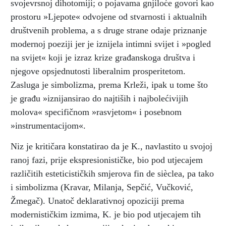
svojevrsnoj dihotomiji; o pojavama gnjiloće govori kao
prostoru »Ljepote« odvojene od stvarnosti i aktualnih
društvenih problema, a s druge strane odaje priznanje
modernoj poeziji jer je iznijela intimni svijet i »pogled
na svijet« koji je izraz krize građanskoga društva i
njegove opsjednutosti liberalnim prosperitetom.
Zasluga je simbolizma, prema Krleži, ipak u tome što
je građu »iznijansirao do najtiših i najbolećivijih
molova« specifičnom »rasvjetom« i posebnom
»instrumentacijom«.
Niz je kritičara konstatirao da je K., navlastito u svojoj
ranoj fazi, prije ekspresionističke, bio pod utjecajem
različitih esteticističkih smjerova fin de sièclea, pa tako
i simbolizma (Kravar, Milanja, Sepčić, Vučković,
Žmegač). Unatoč deklarativnoj opoziciji prema
modernističkim izmima, K. je bio pod utjecajem tih