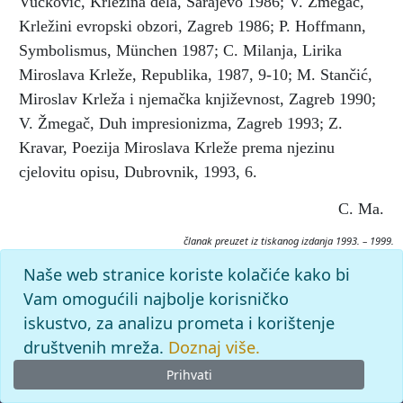
Vučković, Krležina delà, Sarajevo 1986; V. Žmegač,
Krležini evropski obzori, Zagreb 1986; P. Hoffmann,
Symbolismus, München 1987; C. Milanja, Lirika
Miroslava Krleže, Republika, 1987, 9-10; M. Stančić,
Miroslav Krleža i njemačka književnost, Zagreb 1990;
V. Žmegač, Duh impresionizma, Zagreb 1993; Z.
Kravar, Poezija Miroslava Krleže prema njezinu
cjelovitu opisu, Dubrovnik, 1993, 6.
C. Ma.
članak preuzet iz tiskanog izdanja 1993. – 1999.
Citiranje:
Naše web stranice koriste kolačiće kako bi
SIMBOLIZAM.
Krležijana (1993–99), mrežno izdanje.
Vam omogućili najbolje korisničko
Leksikografski zavod Miroslav Krleža, 2026. Pristupljeno
iskustvo, za analizu prometa i korištenje
10.8.2026. <https://krlezijana.lzmk.hr/clanak/simbolizam>.
društvenih mreža.
Doznaj više.
Prihvati
© 2026
Leksikografski zavod
Miroslav Krleža