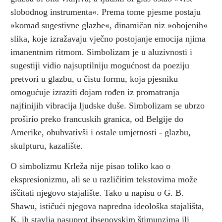
slobodnog instrumenta«. Prema tome pjesme postaju
»komad sugestivne glazbe«, dinamičan niz »obojenih«
slika, koje izražavaju vječno postojanje emocija njima
imanentnim ritmom. Simbolizam je u aluzivnosti i
sugestiji vidio najsuptilniju mogućnost da poeziju
pretvori u glazbu, u čistu formu, koja pjesniku
omogućuje izraziti dojam rođen iz promatranja
najfinijih vibracija ljudske duše. Simbolizam se ubrzo
proširio preko francuskih granica, od Belgije do
Amerike, obuhvativši i ostale umjetnosti - glazbu,
skulpturu, kazalište.
O simbolizmu Krleža nije pisao toliko kao o
ekspresionizmu, ali se u različitim tekstovima može
iščitati njegovo stajalište. Tako u napisu o G. B.
Shawu, ističući njegova napredna ideološka stajališta,
K. ih stavlja nasuprot ibsenovskim štimunzima ili