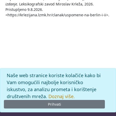
izdanje.
Leksikografski zavod Miroslav Krleža, 2026.
Pristupljeno 9.8.2026.
<https://krlezijana.lzmk.hr/clanak/uspomene-na-berlin-i-ii>.
Naše web stranice koriste kolačiće kako bi
Vam omogućili najbolje korisničko
iskustvo, za analizu prometa i korištenje
društvenih mreža.
Doznaj više.
Prihvati
© 2026
Leksikografski zavod
Miroslav Krleža