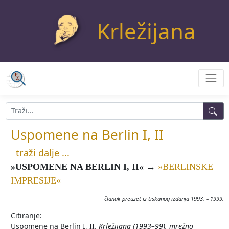
Krležijana
Uspomene na Berlin I, II
traži dalje ...
»USPOMENE NA BERLIN I, II«
→
»BERLINSKE
IMPRESIJE«
članak preuzet iz tiskanog izdanja 1993. – 1999.
Citiranje:
Uspomene na Berlin I, II.
Krležijana (1993–99), mrežno