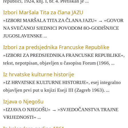
republici, 1924, knj. I, br. 4. Pretiskan je ...
Izbori Maršala Tita za člana JAZU
»IZBORI MARŠALA TITA ZA ČLANA JAZU« → »GOVOR
NA SVEČANOJ SJEDNICI POVODOM 8O-GODIŠNJICE
JUGOSLAVENSKE ...
Izbori za predsjednika Francuske Republike
»IZBORI ZA PREDSJEDNIKA FRANCUSKE REPUBLIKE«,
tekst, nepotpisan, objavljen u časopisu Forum (1966, ...
Iz hrvatske kulturne historije
»IZ HRVATSKE KULTURNE HISTORIJE«, esej integralno
objavljen prvi put u knjizi Eseji III (Zagreb 1963). ...
Izjava o Njegošu
»IZJAVA O NJEGOŠU« → »SVJEDOČANSTVA TRAJNE
VRIJEDNOSTI« ...