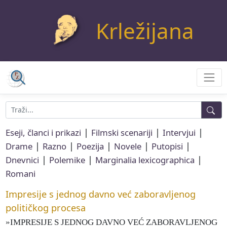
Krležijana
|
|
|
Eseji, članci i prikazi
Filmski scenariji
Intervjui
|
|
|
|
|
Drame
Razno
Poezija
Novele
Putopisi
|
|
|
Dnevnici
Polemike
Marginalia lexicographica
Romani
Impresije s jednog davno već zaboravljenog
političkog procesa
»IMPRESIJE S JEDNOG DAVNO VEĆ ZABORAVLJENOG