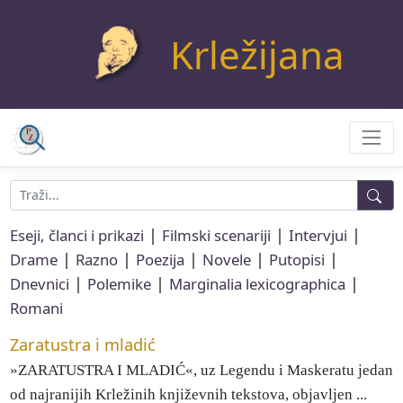
Krležijana
|
|
|
Eseji, članci i prikazi
Filmski scenariji
Intervjui
|
|
|
|
|
Drame
Razno
Poezija
Novele
Putopisi
|
|
|
Dnevnici
Polemike
Marginalia lexicographica
Romani
Zaratustra i mladić
»ZARATUSTRA I MLADIĆ«, uz Legendu i Maskeratu jedan
od najranijih Krležinih književnih tekstova, objavljen ...