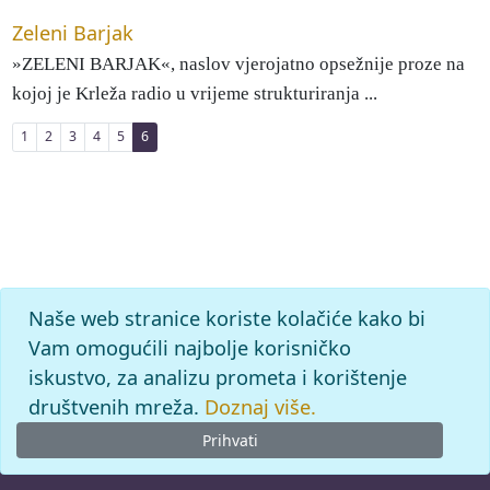
Zeleni Barjak
»ZELENI BARJAK«, naslov vjerojatno opsežnije proze na
kojoj je Krleža radio u vrijeme strukturiranja ...
1
2
3
4
5
6
Naše web stranice koriste kolačiće kako bi
Vam omogućili najbolje korisničko
iskustvo, za analizu prometa i korištenje
društvenih mreža.
Doznaj više.
Prihvati
© 2026
Leksikografski zavod
Miroslav Krleža