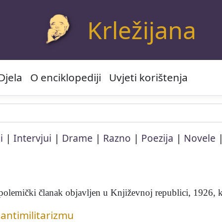
Krležijana
Djela
O enciklopediji
Uvjeti korištenja
|
|
|
|
|
i
Intervjui
Drame
Razno
Poezija
Novele
ki članak objavljen u Književnoj republici, 1926, knj.
 antimilitarizmu