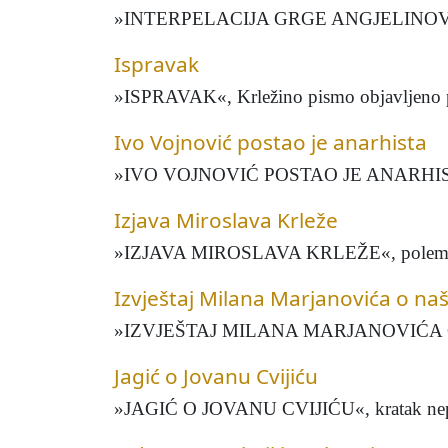
»INTERPELACIJA GRGE ANGJELINOVIĆA O 
Ispravak
»ISPRAVAK«, Krležino pismo objavljeno po
Ivo Vojnović postao je anarhista
»IVO VOJNOVIĆ POSTAO JE ANARHISTA«, ko
Izjava Miroslava Krleže
»IZJAVA MIROSLAVA KRLEŽE«, polemički čla
Izvještaj Milana Marjanovića o n
»IZVJEŠTAJ MILANA MARJANOVIĆA O NA
Jagić o Jovanu Cvijiću
»JAGIĆ O JOVANU CVIJIĆU«, kratak nepotpi