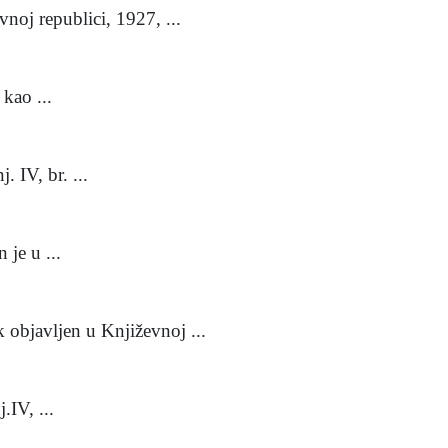
republici, 1927, ...
kao ...
IV, br. ...
je u ...
vljen u Književnoj ...
IV, ...