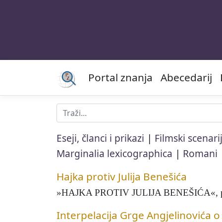
Portal znanja
Abecedarij
|
Eseji, članci i prikazi
Filmski scenarij
|
Marginalia lexicographica
Romani
Hajka protiv Julija Benešića
»HAJKA PROTIV JULIJA BENEŠIĆA«, polemič
Interpelacija Grge Angjelinovića o