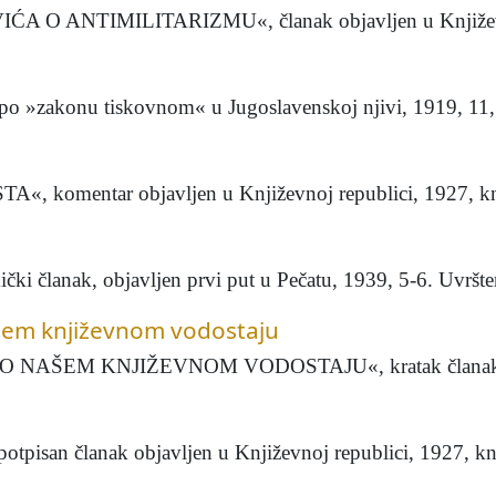
ANTIMILITARIZMU«, članak objavljen u Književnoj 
 »zakonu tiskovnom« u Jugoslavenskoj njivi, 1919, 11, 
mentar objavljen u Književnoj republici, 1927, knj. 
nak, objavljen prvi put u Pečatu, 1939, 5-6. Uvršten 
ašem književnom vodostaju
ŠEM KNJIŽEVNOM VODOSTAJU«, kratak članak obja
san članak objavljen u Književnoj republici, 1927, knj.