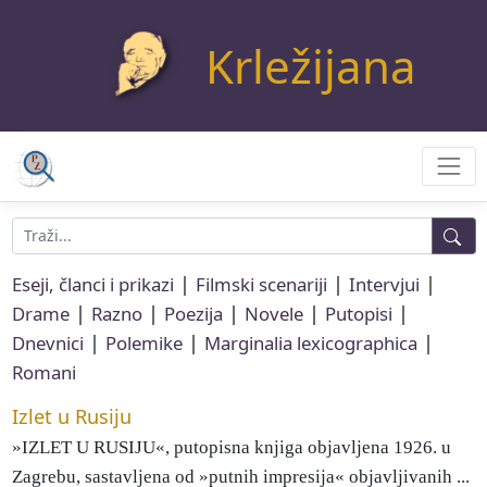
Krležijana
|
|
|
Eseji, članci i prikazi
Filmski scenariji
Intervjui
|
|
|
|
|
Drame
Razno
Poezija
Novele
Putopisi
|
|
|
Dnevnici
Polemike
Marginalia lexicographica
Romani
Izlet u Rusiju
»IZLET U RUSIJU«, putopisna knjiga objavljena 1926. u
Zagrebu, sastavljena od »putnih impresija« objavljivanih ...