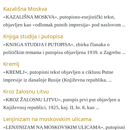
Kazališna Moskva
»KAZALIŠNA MOSKVA«, putopisno-esejistički tekst,
objavljen kao »odlomak putnih impresija« pod naslovom ...
Knjiga studija i putopisa
»KNJIGA STUDIJA I PUTOPISA«, zbirka članaka o
političkim temama i putopisa objavljena 1939. u Zagrebu ...
Kremlj
»KREMLJ«, putopisni tekst objavljen u ciklusu Putne
impresije iz današnje Rusije (Književna republika, ...
Kroz žalosnu Litvu
»KROZ ŽALOSNU LITVU«, putopis prvi put objavljen u
Književnoj republici, 1925, knj. II, br. 8, kao ...
Lenjinizam na moskovskim ulicama
»LENJINIZAM NA MOSKOVSKIM ULICAMA«, putopisni