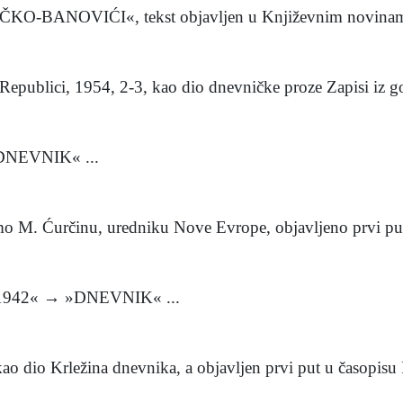
OVIĆI«, tekst objavljen u Književnim novinama, 1
epublici, 1954, 2-3, kao dio dnevničke proze Zapisi iz go
NEVNIK« ...
 Ćurčinu, uredniku Nove Evrope, objavljeno prvi put u
42« → »DNEVNIK« ...
dio Krležina dnevnika, a objavljen prvi put u časopisu 