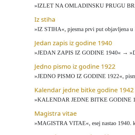
»IZLET NA OMLADINSKU PRUGU BRČKO-BAN
Iz stiha
»IZ STIHA«, pjesma prvi put objavljena u R
Jedan zapis iz godine 1940
»JEDAN ZAPIS IZ GODINE 1940« → »D
Jedno pismo iz godine 1922
»JEDNO PISMO IZ GODINE 1922«, pismo M.
Kalendar jedne bitke godine 1942
»KALENDAR JEDNE BITKE GODINE 19
Magistra vitae
»MAGISTRA VITAE«, esej nastao 1940. kao 