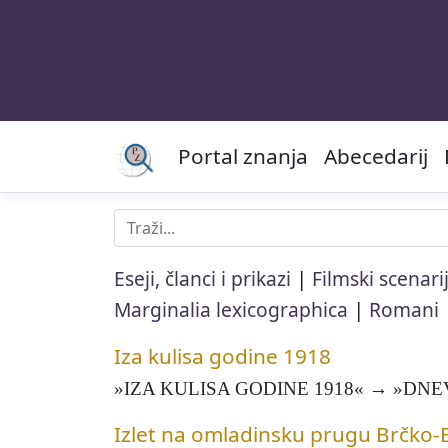
Portal znanja
Abecedarij
|
Eseji, članci i prikazi
Filmski scenarij
|
Marginalia lexicographica
Romani
Iza kulisa godine 1918
»IZA KULISA GODINE 1918« → »DNEV
Izlet na omladinsku prugu Brčko-