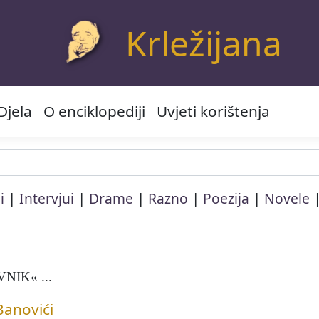
Krležijana
Djela
O enciklopediji
Uvjeti korištenja
|
|
|
|
|
i
Intervjui
Drame
Razno
Poezija
Novele
NIK« ...
Banovići