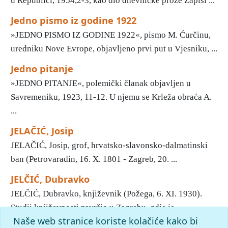
u Republici, 1954,2-3, kao dio dnevničke proze Zapisi ...
Jedno pismo iz godine 1922
»JEDNO PISMO IZ GODINE 1922«, pismo M. Ćurčinu,
uredniku Nove Evrope, objavljeno prvi put u Vjesniku, ...
Jedno pitanje
»JEDNO PITANJE«, polemički članak objavljen u
Savremeniku, 1923, 11-12. U njemu se Krleža obraća A.
...
JELAČIĆ, Josip
JELAČIĆ, Josip, grof, hrvatsko-slavonsko-dalmatinski
ban (Petrovaradin, 16. X. 1801 - Zagreb, 20. ...
JELČIĆ, Dubravko
JELČIĆ, Dubravko, književnik (Požega, 6. XI. 1930).
Studij književnosti završio u Zagrebu, gdje je ...
Naše web stranice koriste kolačiće kako bi
1
2
3
4
5
6
7