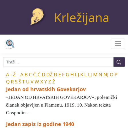
Krležijana
A - Ž
A
B
C
Č
Ć
D
DŽ
Đ
E
F
G
H
I
J
K
L
LJ
M
N
NJ
O
P
Q
R
S
Š
T
U
V
W
X
Y
Z
Ž
Jedan od hrvatskih Govekarjov
»JEDAN OD HRVATSKIH GOVEKARJOV«, polemički
članak objavljen u Plamenu, 1919, 10. Nakon teksta
Gospodin ...
Jedan zapis iz godine 1940