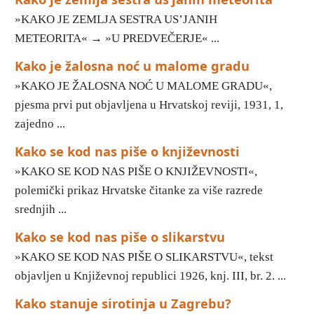
»KAKO JE ZEMLJA SESTRA US’JANIH
METEORITA« → »U PREDVEČERJE« ...
Kako je žalosna noć u malome gradu
»KAKO JE ŽALOSNA NOĆ U MALOME GRADU«,
pjesma prvi put objavljena u Hrvatskoj reviji, 1931, 1,
zajedno ...
Kako se kod nas piše o književnosti
»KAKO SE KOD NAS PIŠE O KNJIŽEVNOSTI«,
polemički prikaz Hrvatske čitanke za više razrede
srednjih ...
Kako se kod nas piše o slikarstvu
»KAKO SE KOD NAS PIŠE O SLIKARSTVU«, tekst
objavljen u Književnoj republici 1926, knj. III, br. 2. ...
Kako stanuje sirotinja u Zagrebu?