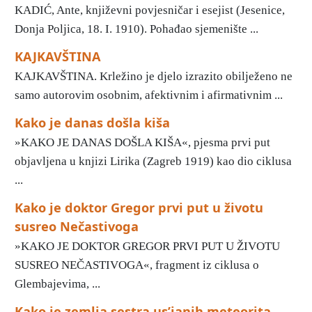
KADIĆ, Ante, književni povjesničar i esejist (Jesenice,
Donja Poljica, 18. I. 1910). Pohađao sjemenište ...
KAJKAVŠTINA
KAJKAVŠTINA. Krležino je djelo izrazito obilježeno ne
samo autorovim osobnim, afektivnim i afirmativnim ...
Kako je danas došla kiša
»KAKO JE DANAS DOŠLA KIŠA«, pjesma prvi put
objavljena u knjizi Lirika (Zagreb 1919) kao dio ciklusa
...
Kako je doktor Gregor prvi put u životu
susreo Nečastivoga
»KAKO JE DOKTOR GREGOR PRVI PUT U ŽIVOTU
SUSREO NEČASTIVOGA«, fragment iz ciklusa o
Glembajevima, ...
Kako je zemlja sestra us’janih meteorita