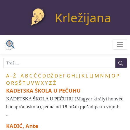
Krležijana
A - Ž
A
B
C
Č
Ć
D
DŽ
Đ
E
F
G
H
I
J
K
L
LJ
M
N
NJ
O
P
Q
R
S
Š
T
U
V
W
X
Y
Z
Ž
KADETSKA ŠKOLA U PEČUHU
KADETSKA ŠKOLA U PEČUHU (Magyar királyi honvéd
hadapród iskola), jedna od 18 nižih pješadijskih vojnih
...
KADIĆ, Ante