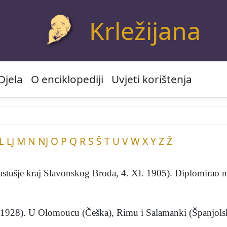
Krležijana
Djela
O enciklopediji
Uvjeti korištenja
L
LJ
M
N
NJ
O
P
Q
R
S
Š
T
U
V
W
X
Y
Z
Ž
ušje kraj Slavonskog Broda, 4. XI. 1905). Diplomirao na
 1928). U Olomoucu (Češka), Rimu i Salamanki (Španjolska