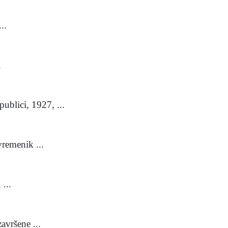
..
.
lici, 1927, ...
remenik ...
...
vršene ...