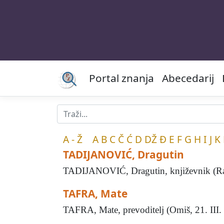
Portal znanja
Abecedarij
A - Ž
A
B
C
Č
Ć
D
DŽ
Đ
E
F
G
H
I
J
K
TADIJANOVIĆ, Dragutin
TADIJANOVIĆ, Dragutin, književnik (Rast
TAFRA, Mate
TAFRA, Mate, prevoditelj (Omiš, 21. III.