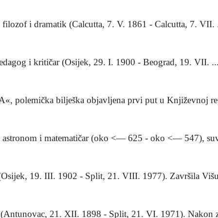
lozof i dramatik (Calcutta, 7. V. 1861 - Calcutta, 7. VII. .
gog i kritičar (Osijek, 29. I. 1900 - Beograd, 19. VII. ..
ička bilješka objavljena prvi put u Književnoj repub
, astronom i matematičar (oko <— 625 - oko <— 547), suv
jek, 19. III. 1902 - Split, 21. VIII. 1977). Završila Višu 
ntunovac, 21. XII. 1898 - Split, 21. VI. 1971). Nakon za