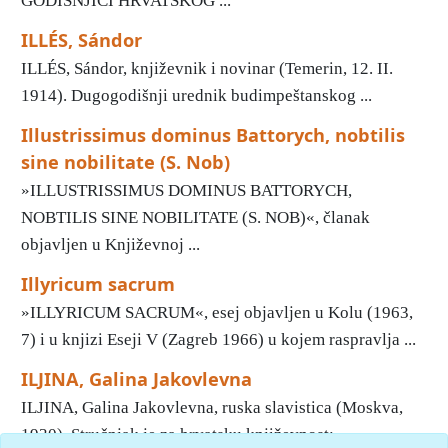
GODIŠNJICI HRVATSKOG ...
ILLÉS, Sándor
ILLÉS, Sándor, književnik i novinar (Temerin, 12. II.
1914). Dugogodišnji urednik budimpeštanskog ...
Illustrissimus dominus Battorych, nobtilis
sine nobilitate (S. Nob)
»ILLUSTRISSIMUS DOMINUS BATTORYCH,
NOBTILIS SINE NOBILITATE (S. NOB)«, članak
objavljen u Književnoj ...
Illyricum sacrum
»ILLYRICUM SACRUM«, esej objavljen u Kolu (1963,
7) i u knjizi Eseji V (Zagreb 1966) u kojem raspravlja ...
ILJINA, Galina Jakovlevna
ILJINA, Galina Jakovlevna, ruska slavistica (Moskva,
1930). Stručnjak je za hrvatsku književnost; ...