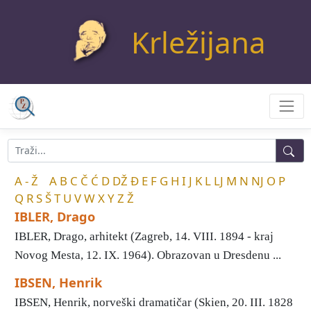
Krležijana
A - Ž
A
B
C
Č
Ć
D
DŽ
Đ
E
F
G
H
I
J
K
L
LJ
M
N
NJ
O
P
Q
R
S
Š
T
U
V
W
X
Y
Z
Ž
IBLER, Drago
IBLER, Drago, arhitekt (Zagreb, 14. VIII. 1894 - kraj
Novog Mesta, 12. IX. 1964). Obrazovan u Dresdenu ...
IBSEN, Henrik
IBSEN, Henrik, norveški dramatičar (Skien, 20. III. 1828