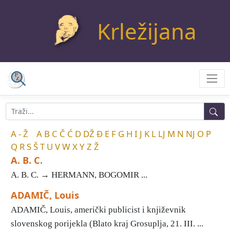
Krležijana
A - Ž
A
B
C
Č
Ć
D
DŽ
Đ
E
F
G
H
I
J
K
L
LJ
M
N
NJ
O
P
Q
R
S
Š
T
U
V
W
X
Y
Z
Ž
A. B. C.
A. B. C. → HERMANN, BOGOMIR ...
ADAMIČ, Louis
ADAMIČ, Louis, američki publicist i književnik
slovenskog porijekla (Blato kraj Grosuplja, 21. III. ...