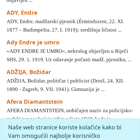
objavljen ...
ADY, Endre
ADY, Endre, madžarski pjesnik (Érmindszent, 22. XI.
1877 – Budimpešta, 27. I. 1919); središnja ličnost ...
Ady Endre je umro
»ADY ENDRE JE UMRO«, nekrolog objavljen u Riječi
SHS, 29. 1. 1919. Uz odavanje počasti madž. pjesniku, ...
ADŽIJA, Božidar
ADŽIJA, Božidar, političar i publicist (Drniš, 24. XII.
1890 - Zagreb, 9. VII. 1941). Gimnaziju je ...
Afera Diamantstein
AFERA DIAMANTSTEIN, uobičajen naziv za policijsko-
sudski proces koji je izbio u ljeto 1919. kada je ...
Naše web stranice koriste kolačiće kako bi
1
2
3
4
5
Vam omogućili najbolje korisničko