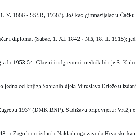
 V. 1886 - SSSR, 1938?). Još kao gimnazijalac u Čačku p
 i diplomat (Šabac, 1. XI. 1842 - Niš, 18. II. 1915); jedn
du 1953-54. Glavni i odgovorni urednik bio je S. Kuleno
jedna od knjiga Sabranih djela Miroslava Krleže u izdanj
grebu 1937 (DMK BNP). Sadržava pripovijesti: Vražji oto
8. u Zagrebu u izdanju Nakladnoga zavoda Hrvatske kao j