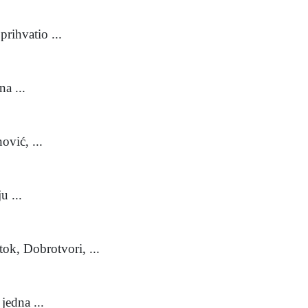
rihvatio ...
a ...
vić, ...
u ...
k, Dobrotvori, ...
edna ...