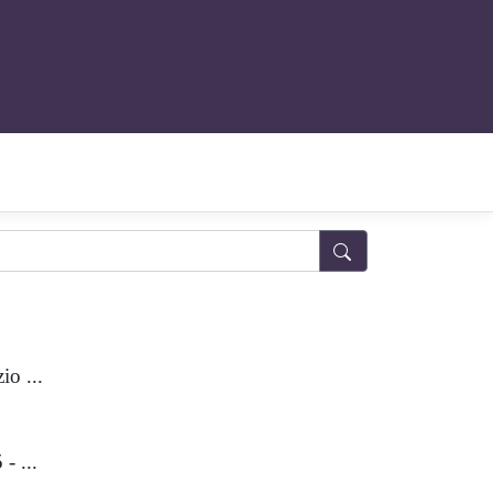
io ...
- ...