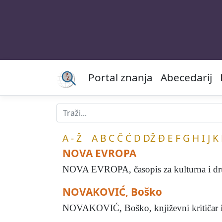
Portal znanja
Abecedarij
A - Ž
A
B
C
Č
Ć
D
DŽ
Đ
E
F
G
H
I
J
K
NOVA EVROPA
NOVA EVROPA, časopis za kulturna i društv
NOVAKOVIĆ, Boško
NOVAKOVIĆ, Boško, književni kritičar i p