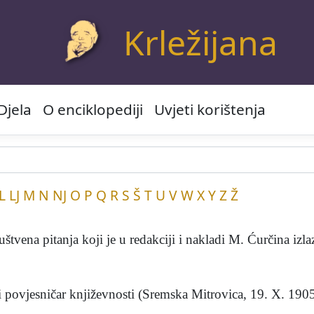
Krležijana
Djela
O enciklopediji
Uvjeti korištenja
L
LJ
M
N
NJ
O
P
Q
R
S
Š
T
U
V
W
X
Y
Z
Ž
ena pitanja koji je u redakciji i nakladi M. Ćurčina izlaz
ovjesničar književnosti (Sremska Mitrovica, 19. X. 1905 