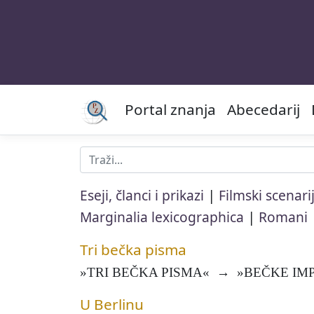
Portal znanja
Abecedarij
|
Eseji, članci i prikazi
Filmski scenarij
|
Marginalia lexicographica
Romani
Tri bečka pisma
»TRI BEČKA PISMA« → »BEČKE IMPR
U Berlinu