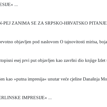
IJE« ...
PEJ ZANIMA SE ZA SRPSKO-HRVATSKO PITANJE« 
o objavljen pod naslovom O tajnovitosti mirisa, boja 
sej prvi put objavljen kao završni dio knjige Izlet u 
 kao »putna impresija« unutar veće cjeline Današnja Mos
RLINSKE IMPRESIJE« ...