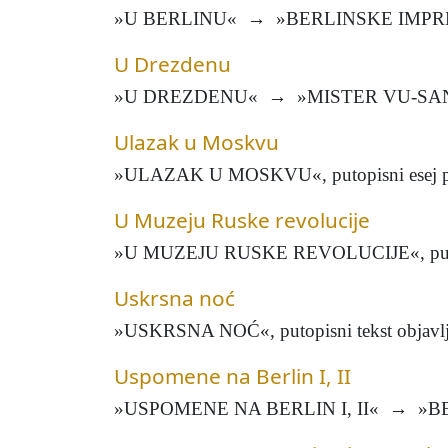
»U BERLINU« → »BERLINSKE IMPRES
U Drezdenu
»U DREZDENU« → »MISTER VU-SAN-
Ulazak u Moskvu
»ULAZAK U MOSKVU«, putopisni esej prvotn
U Muzeju Ruske revolucije
»U MUZEJU RUSKE REVOLUCIJE«, putopisni e
Uskrsna noć
»USKRSNA NOĆ«, putopisni tekst objavljen
Uspomene na Berlin I, II
»USPOMENE NA BERLIN I, II« → »BE