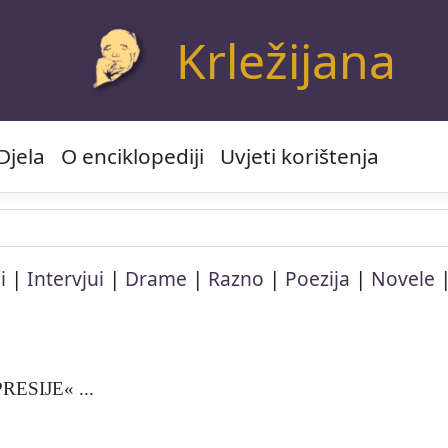
Krležijana
Djela
O enciklopediji
Uvjeti korištenja
|
|
|
|
|
i
Intervjui
Drame
Razno
Poezija
Novele
ESIJE« ...