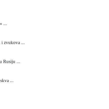
...
i zvukova ...
Rusiju ...
kva ...