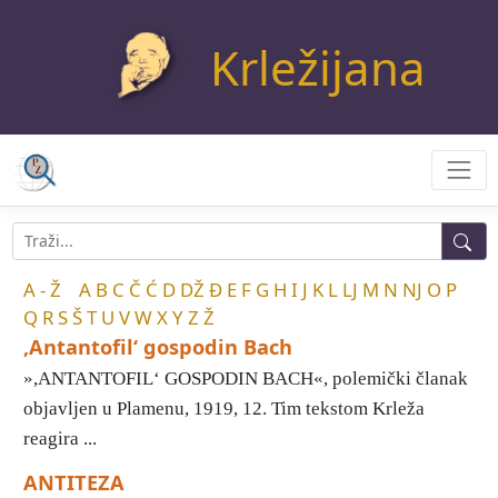
Krležijana
A - Ž
A
B
C
Č
Ć
D
DŽ
Đ
E
F
G
H
I
J
K
L
LJ
M
N
NJ
O
P
Q
R
S
Š
T
U
V
W
X
Y
Z
Ž
,Antantofil‘ gospodin Bach
»,ANTANTOFIL‘ GOSPODIN BACH«, polemički članak
objavljen u Plamenu, 1919, 12. Tim tekstom Krleža
reagira ...
ANTITEZA