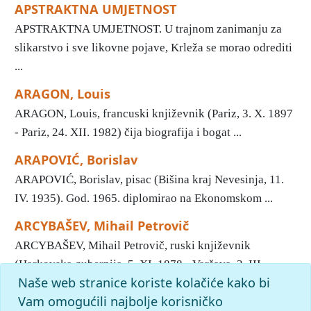
APSTRAKTNA UMJETNOST
APSTRAKTNA UMJETNOST. U trajnom zanimanju za
slikarstvo i sve likovne pojave, Krleža se morao odrediti
...
ARAGON, Louis
ARAGON, Louis, francuski književnik (Pariz, 3. X. 1897
- Pariz, 24. XII. 1982) čija biografija i bogat ...
ARAPOVIĆ, Borislav
ARAPOVIĆ, Borislav, pisac (Bišina kraj Nevesinja, 11.
IV. 1935). God. 1965. diplomirao na Ekonomskom ...
ARCYBAŠEV, Mihail Petrovič
ARCYBAŠEV, Mihail Petrovič, ruski književnik
(Harkovska gubernija, 5. XI. 1878 - Varšava, 3. III. ...
Naše web stranice koriste kolačiće kako bi
1
2
3
4
5
6
7
8
9
10
»
Kraj
Vam omogućili najbolje korisničko