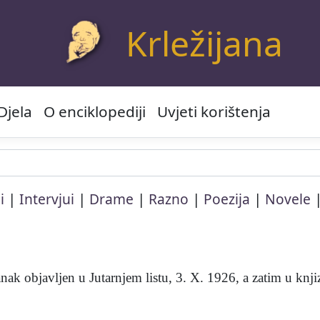
Krležijana
Djela
O enciklopediji
Uvjeti korištenja
|
|
|
|
|
i
Intervjui
Drame
Razno
Poezija
Novele
vljen u Jutarnjem listu, 3. X. 1926, a zatim u knjizi