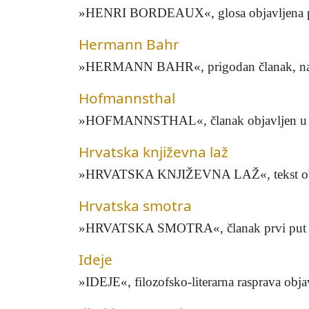
»HENRI BORDEAUX«, glosa objavljena prv
Hermann Bahr
»HERMANN BAHR«, prigodan članak, napisa
Hofmannsthal
»HOFMANNSTHAL«, članak objavljen u Knji
Hrvatska književna laž
»HRVATSKA KNJIŽEVNA LAŽ«, tekst objavl
Hrvatska smotra
»HRVATSKA SMOTRA«, članak prvi put objav
Ideje
»IDEJE«, filozofsko-literarna rasprava obja