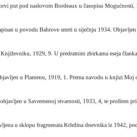
i put pod naslovom Bordeaux u časopisu Mogućnosti, 19
n u povodu Bahrove smrti u siječnju 1934. Objavljen je
ževniku, 1929, 9. U predratnim zbirkama eseja članka 
jen u Plamenu, 1919, 1. Prema navodu u knjizi Moj ob
ljen u Savremenoj stvarnosti, 1933, 4, te proširen pri
vljena u sklopu fragmenata Krležina dnevnika iz 1942, pod