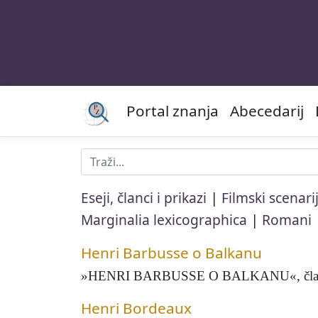
Portal znanja
Abecedarij
|
Eseji, članci i prikazi
Filmski scenarij
|
Marginalia lexicographica
Romani
Henri Barbusse o Balkanu
»HENRI BARBUSSE O BALKANU«, članak obja
Henri Bordeaux