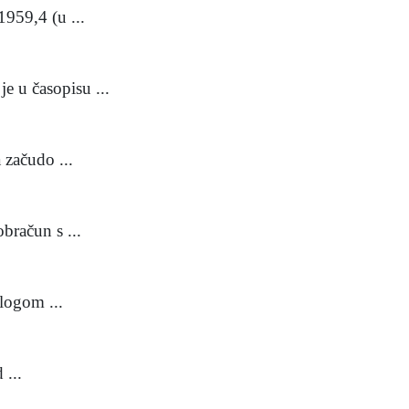
59,4 (u ...
 u časopisu ...
začudo ...
račun s ...
logom ...
 ...