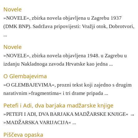
Novele
»NOVELE«, zbirka novela objavljena u Zagrebu 1937
(DMK BNP). Sadržava pripovijesti: Vražji otok, Dobrotvori,
...
Novele
»NOVELE«, zbirka novela objavljena 1948. u Zagrebu u
izdanju Nakladnoga zavoda Hrvatske kao jedna ...
O Glembajevima
»O GLEMBAJEVIMA«, prozni tekst koji zajedno s drugim
narativnim »fragmentima« i tri drame pripada ...
Petefi i Adi, dva barjaka madžarske knjige
»PETEFI I ADI, DVA BARJAKA MADŽARSKE KNJIGE« →
»MADŽARSKA VARIJACIJA« ...
Piščeva opaska