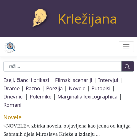
Krležijana
|
|
|
Eseji, članci i prikazi
Filmski scenariji
Intervjui
|
|
|
|
|
Drame
Razno
Poezija
Novele
Putopisi
|
|
|
Dnevnici
Polemike
Marginalia lexicographica
Romani
Novele
»NOVELE«, zbirka novela, objavljena kao jedna od knjiga
Sabranih djela Miroslava Krleže u izdanju ...