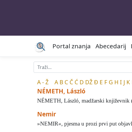
Portal znanja
Abecedarij
A - Ž
A
B
C
Č
Ć
D
DŽ
Đ
E
F
G
H
I
J
K
NÉMETH, László
NÉMETH, László, madžarski književnik (Na
Nemir
»NEMIR«, pjesma u prozi prvi put objavljen