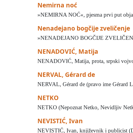
Nemirna noć
»NEMIRNA NOĆ«, pjesma prvi put objavlje
Nenadejano bogčije zveličenje
»NENADEJANO BOGČIJE ZVELIČENJE«, bala
NENADOVIĆ, Matija
NENADOVIĆ, Matija, prota, srpski vojvoda
NERVAL, Gérard de
NERVAL, Gérard de (pravo ime Gérard Labru
NETKO
NETKO (Nepoznat Netko, Nevidljiv Netko, 
NEVISTIĆ, Ivan
NEVISTIĆ, Ivan, književnik i publicist 