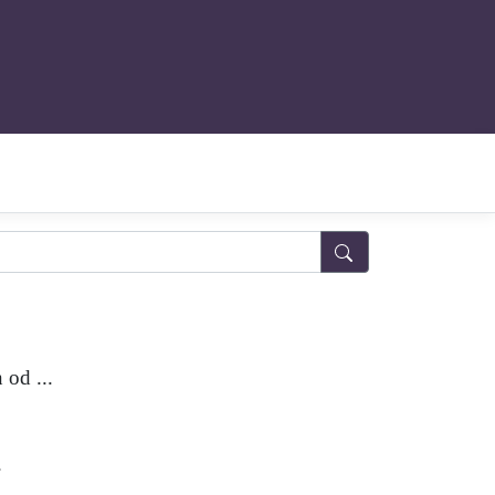
 od ...
.