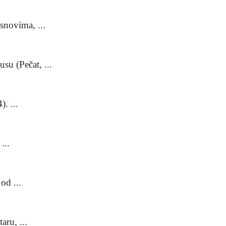
novima, ...
 (Pečat, ...
. ...
...
od ...
ru, ...