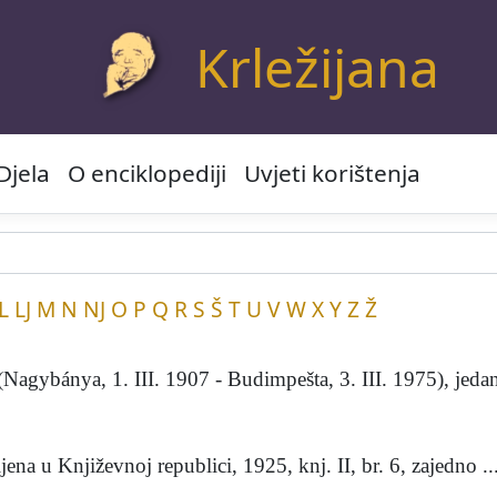
Krležijana
Djela
O enciklopediji
Uvjeti korištenja
L
LJ
M
N
NJ
O
P
Q
R
S
Š
T
U
V
W
X
Y
Z
Ž
gybánya, 1. III. 1907 - Budimpešta, 3. III. 1975), jedan
a u Književnoj republici, 1925, knj. II, br. 6, zajedno ..