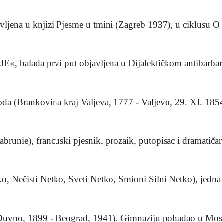
na u knjizi Pjesme u tmini (Zagreb 1937), u ciklusu O s
da prvi put objavljena u Dijalektičkom antibarbarusu
 (Brankovina kraj Valjeva, 1777 - Valjevo, 29. XI. 1854)
nie), francuski pjesnik, prozaik, putopisac i dramatičar 
Nečisti Netko, Sveti Netko, Smioni Silni Netko), jedna 
(Duvno, 1899 - Beograd, 1941). Gimnaziju pohađao u Mosta