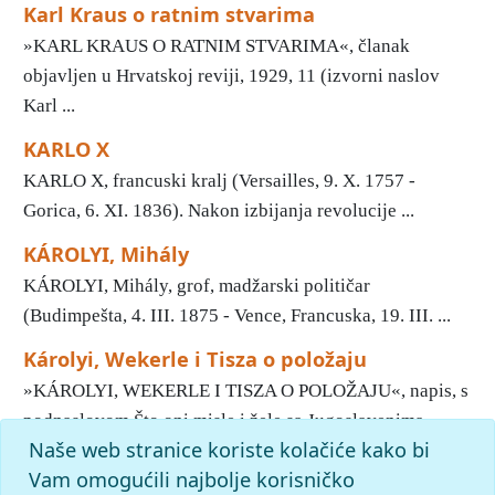
Karl Kraus o ratnim stvarima
»KARL KRAUS O RATNIM STVARIMA«, članak
objavljen u Hrvatskoj reviji, 1929, 11 (izvorni naslov
Karl ...
KARLO X
KARLO X, francuski kralj (Versailles, 9. X. 1757 -
Gorica, 6. XI. 1836). Nakon izbijanja revolucije ...
KÁROLYI, Mihály
KÁROLYI, Mihály, grof, madžarski političar
(Budimpešta, 4. III. 1875 - Vence, Francuska, 19. III. ...
Károlyi, Wekerle i Tisza o položaju
»KÁROLYI, WEKERLE I TISZA O POLOŽAJU«, napis, s
podnaslovom Što oni misle i žele sa Jugoslavenima, ...
Naše web stranice koriste kolačiće kako bi
1
2
3
4
5
6
7
8
9
10
»
Vam omogućili najbolje korisničko