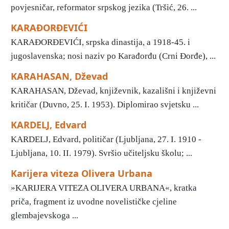
povjesničar, reformator srpskog jezika (Tršić, 26. ...
KARAĐORĐEVIĆI
KARAĐORĐEVIĆI, srpska dinastija, a 1918-45. i
jugoslavenska; nosi naziv po Karađorđu (Crni Đorđe), ...
KARAHASAN, Dževad
KARAHASAN, Dževad, književnik, kazališni i književni
kritičar (Duvno, 25. I. 1953). Diplomirao svjetsku ...
KARDELJ, Edvard
KARDELJ, Edvard, političar (Ljubljana, 27. I. 1910 -
Ljubljana, 10. II. 1979). Svršio učiteljsku školu; ...
Karijera viteza Olivera Urbana
»KARIJERA VITEZA OLIVERA URBANA«, kratka
priča, fragment iz uvodne novelističke cjeline
glembajevskoga ...