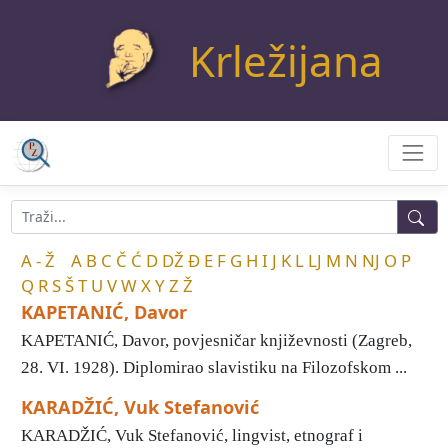
Krležijana
A - Ž
A
B
C
Č
Ć
D
DŽ
Đ
E
F
G
H
I
J
K
L
LJ
M
N
NJ
O
P
Q
R
S
Š
T
U
V
W
X
Y
Z
Ž
KAPETANIĆ, Davor
KAPETANIĆ, Davor, povjesničar književnosti (Zagreb,
28. VI. 1928). Diplomirao slavistiku na Filozofskom ...
KARADŽIĆ, Vuk Stefanović
KARADŽIĆ, Vuk Stefanović, lingvist, etnograf i