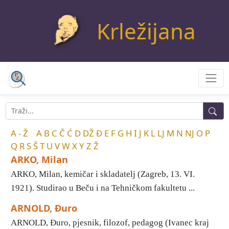
Krležijana
A - Ž
A
B
C
Č
Ć
D
DŽ
Đ
E
F
G
H
I
J
K
L
LJ
M
N
NJ
O
P
Q
R
S
Š
T
U
V
W
X
Y
Z
Ž
ARKO, Milan
ARKO, Milan, kemičar i skladatelj (Zagreb, 13. VI.
1921). Studirao u Beču i na Tehničkom fakultetu ...
ARNOLD, Đuro
ARNOLD, Đuro, pjesnik, filozof, pedagog (Ivanec kraj