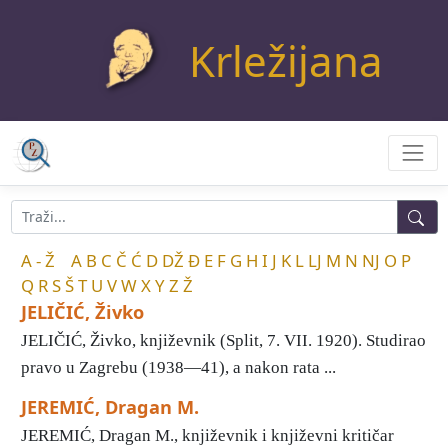
Krležijana
A - Ž
A
B
C
Č
Ć
D
DŽ
Đ
E
F
G
H
I
J
K
L
LJ
M
N
NJ
O
P
Q
R
S
Š
T
U
V
W
X
Y
Z
Ž
JELIČIĆ, Živko
JELIČIĆ, Živko, književnik (Split, 7. VII. 1920). Studirao
pravo u Zagrebu (1938—41), a nakon rata ...
JEREMIĆ, Dragan M.
JEREMIĆ, Dragan M., književnik i književni kritičar