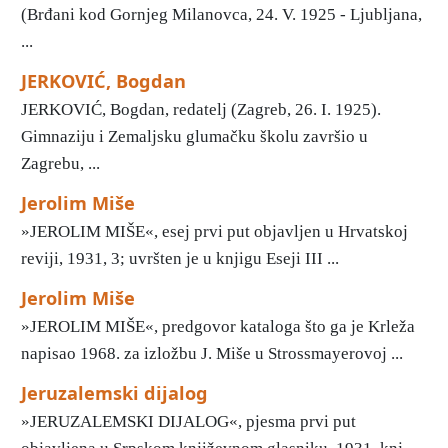
(Brđani kod Gornjeg Milanovca, 24. V. 1925 - Ljubljana,
...
JERKOVIĆ, Bogdan
JERKOVIĆ, Bogdan, redatelj (Zagreb, 26. I. 1925).
Gimnaziju i Zemaljsku glumačku školu završio u
Zagrebu, ...
Jerolim Miše
»JEROLIM MIŠE«, esej prvi put objavljen u Hrvatskoj
reviji, 1931, 3; uvršten je u knjigu Eseji III ...
Jerolim Miše
»JEROLIM MIŠE«, predgovor kataloga što ga je Krleža
napisao 1968. za izložbu J. Miše u Strossmayerovoj ...
Jeruzalemski dijalog
»JERUZALEMSKI DIJALOG«, pjesma prvi put