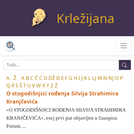
Krležijana
A - Ž
A
B
C
Č
Ć
D
DŽ
Đ
E
F
G
H
I
J
K
L
LJ
M
N
NJ
O
P
Q
R
S
Š
T
U
V
W
X
Y
Z
Ž
O stogodišnjici rođenja Silvija Strahimira
Kranjčevića
»O STOGODIŠNJICI ROĐENJA SILVIJA STRAHIMIRA
KRANJČEVIĆA«, esej prvi put objavljen u časopisu
Forum, ...