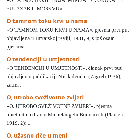
»O TAJNOVITOSTI BOJA, MIRISA I ZVUKOVA« →
»ULAZAK U MOSKVU« ...
O tamnom toku krvi u nama
»O TAMNOM TOKU KRVI U NAMA«, pjesma prvi put
objavljena u Hrvatskoj reviji, 1931, 9, s još osam
pjesama ...
O tendenciji u umjetnosti
»O TENDENCIJI U UMJETNOSTI«, članak prvi put
objavljen u publikaciji Naš kalendar (Zagreb 1936),
zatim ...
O, utrobo sveživotne zvijeri
»O, UTROBO SVEŽIVOTNE ZVIJERI«, pjesma
umetnuta u dramu Michelangelo Buonarroti (Plamen,
1919, 2); ...
O, užasno riče u meni