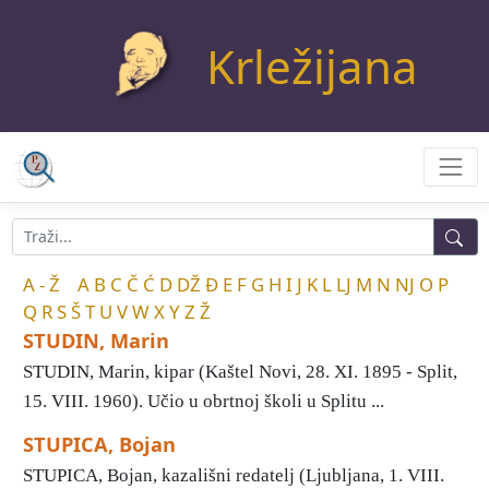
Krležijana
A - Ž
A
B
C
Č
Ć
D
DŽ
Đ
E
F
G
H
I
J
K
L
LJ
M
N
NJ
O
P
Q
R
S
Š
T
U
V
W
X
Y
Z
Ž
STUDIN, Marin
STUDIN, Marin, kipar (Kaštel Novi, 28. XI. 1895 - Split,
15. VIII. 1960). Učio u obrtnoj školi u Splitu ...
STUPICA, Bojan
STUPICA, Bojan, kazališni redatelj (Ljubljana, 1. VIII.