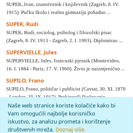
SUPEK, Ivan, znanstvenik i književnik (Zagreb, 8. IV.
1915). Pučku školu i realnu gimnaziju pohađao ...
SUPEK, Rudi
SUPEK, Rudi, sociolog, psiholog i filozofski pisac
(Zagreb, 8. IV. 1913 - Zagreb, 2. I. 1993). Diplomirao ...
SUPERVIELLE, Jules
SUPERVIELLE, Jules, francuski pjesnik (Montevideo,
16. I. 1884 - Pariz, 17. V. 1960). Živio je naizmjenično ...
SUPILO, Frano
SUPILO, Frano, političar i publicist (Cavtat, 30. XI. 1870
- London, 25. IX. 1917). Prekinuvši školovanje ...
Naše web stranice koriste kolačiće kako bi
«
11
12
13
14
15
16
17
18
19
Početak
Vam omogućili najbolje korisničko
iskustvo, za analizu prometa i korištenje
slovo
s
: pronađenih odgovora: 188; vrijeme izvršavanja
upita: 83 ms
društvenih mreža.
Doznaj više.