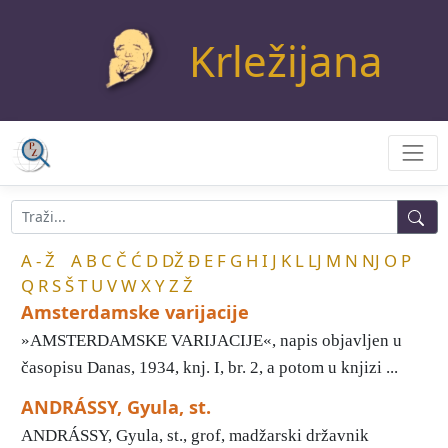
Krležijana
A - Ž
A
B
C
Č
Ć
D
DŽ
Đ
E
F
G
H
I
J
K
L
LJ
M
N
NJ
O
P
Q
R
S
Š
T
U
V
W
X
Y
Z
Ž
Amsterdamske varijacije
»AMSTERDAMSKE VARIJACIJE«, napis objavljen u
časopisu Danas, 1934, knj. I, br. 2, a potom u knjizi ...
ANDRÁSSY, Gyula, st.
ANDRÁSSY, Gyula, st., grof, madžarski državnik