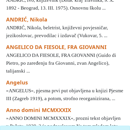
ANDRIĆ, Ivo, književnik (Dolac kraj Travnika, 9. X.
1892 - Beograd, 13. III. 1975). Osnovnu školu ...
ANDRIĆ, Nikola
ANDRIĆ, Nikola, beletrist, književni povjesničar,
jezikoslovac, prevodilac i izdavač (Vukovar, 5. ...
ANGELICO DA FIESOLE, FRA GIOVANNI
ANGELICO DA FIESOLE, FRA GIOVANNI (Guido di
Pietro, po zaređenju fra Giovanni, zvan Angelico),
talijanski ...
Angelus
»ANGELUS«, pjesma prvi put objavljena u knjizi Pjesme
III (Zagreb 1919), a potom, strofno reorganizirana, ...
Anno domini MCMXXXIX
»ANNO DOMINI MCMXXXIX«, prozni tekst objavljen
u Pečatu, 1939, 3 (s podnaslovom Na tom mladom letu ...