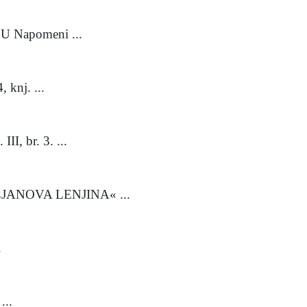
U Napomeni ...
knj. ...
, br. 3. ...
ANOVA LENJINA« ...
.
...