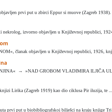
jen prvi put u zbirci Eppur si muove (Zagreb 1938). 
rolog, izvorno objavljen u Književnoj republici, 1924, 
nom
anak objavljen u Književnoj republici, 1926, knj. III
ina
ENJINA« → »NAD GROBOM VLADIMIRA ILJIČA ULJ
izi Lirika (Zagreb 1919) kao dio ciklusa Pir iluzija, te ..
rvi put u biobibliografskoj bilješci na kraju knjige Tri 