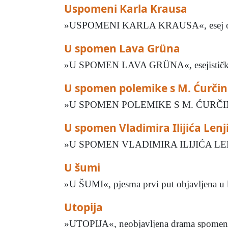
Uspomeni Karla Krausa
»USPOMENI KARLA KRAUSA«, esej objavl
U spomen Lava Grüna
»U SPOMEN LAVA GRÜNA«, esejistički nek
U spomen polemike s M. Ćurči
»U SPOMEN POLEMIKE S M. ĆURČINOM«, čl
U spomen Vladimira Ilijića Lenj
»U SPOMEN VLADIMIRA ILIJIĆA L
U šumi
»U ŠUMI«, pjesma prvi put objavljena u knj
Utopija
»UTOPIJA«, neobjavljena drama spomenuta p