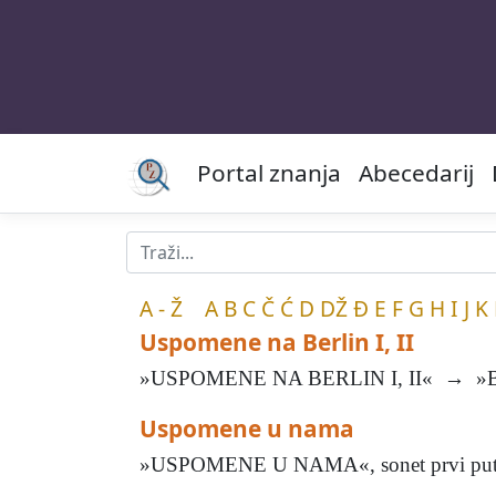
Portal znanja
Abecedarij
A - Ž
A
B
C
Č
Ć
D
DŽ
Đ
E
F
G
H
I
J
K
Uspomene na Berlin I, II
»USPOMENE NA BERLIN I, II« → »B
Uspomene u nama
»USPOMENE U NAMA«, sonet prvi put obj