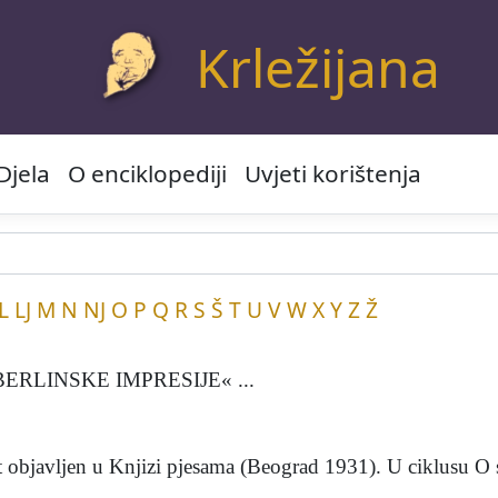
Krležijana
Djela
O enciklopediji
Uvjeti korištenja
L
LJ
M
N
NJ
O
P
Q
R
S
Š
T
U
V
W
X
Y
Z
Ž
ERLINSKE IMPRESIJE« ...
avljen u Knjizi pjesama (Beograd 1931). U ciklusu O s